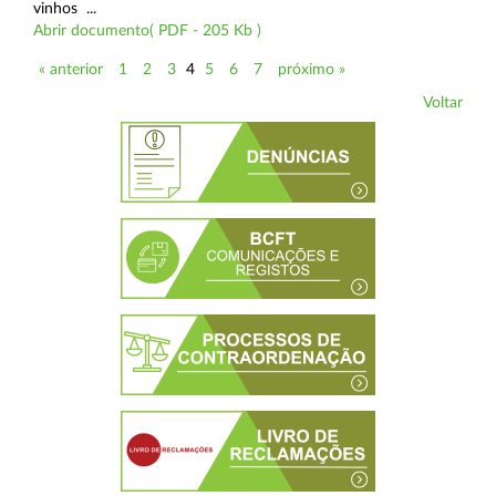
vinhos ...
Abrir documento( PDF - 205 Kb )
« anterior
1
2
3
4
5
6
7
próximo »
Voltar