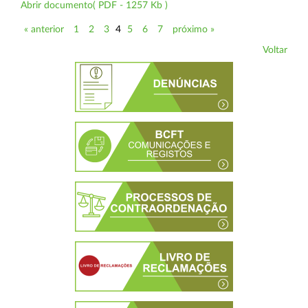
Abrir documento( PDF - 1257 Kb )
« anterior
1
2
3
4
5
6
7
próximo »
Voltar