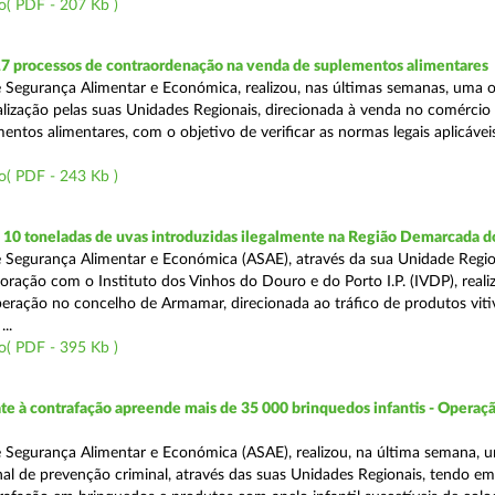
o( PDF - 207 Kb )
17 processos de contraordenação na venda de suplementos alimentares
 Segurança Alimentar e Económica, realizou, nas últimas semanas, uma 
alização pelas suas Unidades Regionais, direcionada à venda no comércio f
entos alimentares, com o objetivo de verificar as normas legais aplicávei
o( PDF - 243 Kb )
10 toneladas de uvas introduzidas ilegalmente na Região Demarcada 
 Segurança Alimentar e Económica (ASAE), através da sua Unidade Regio
oração com o Instituto dos Vinhos do Douro e do Porto I.P. (IVDP), reali
ração no concelho de Armamar, direcionada ao tráfico de produtos vitiv
..
o( PDF - 395 Kb )
 à contrafação apreende mais de 35 000 brinquedos infantis - Operaçã
 Segurança Alimentar e Económica (ASAE), realizou, na última semana, 
al de prevenção criminal, através das suas Unidades Regionais, tendo em 