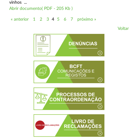
vinhos ...
Abrir documento( PDF - 205 Kb )
« anterior
1
2
3
4
5
6
7
próximo »
Voltar