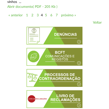
vinhos ...
Abrir documento( PDF - 205 Kb )
« anterior
1
2
3
4
5
6
7
próximo »
Voltar