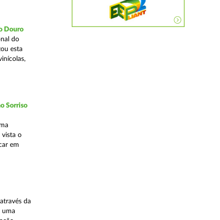
do Douro
nal do
zou esta
inícolas,
o Sorriso
uma
vista o
ocar em
através da
, uma