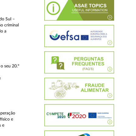
do Sul –
o criminal
do a
o seu 20.º
e
operação
ísico e
s e