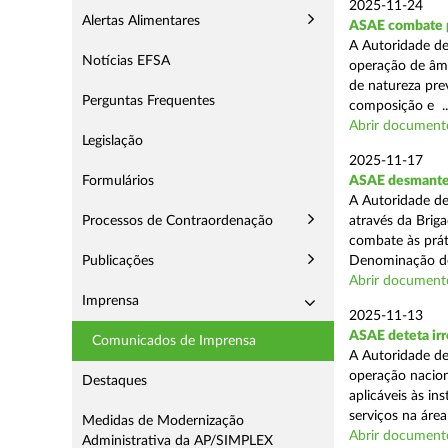
2025-11-24
Alertas Alimentares
ASAE combate pr
A Autoridade de
Notícias EFSA
operação de âmb
de natureza pre
Perguntas Frequentes
composição e ..
Abrir document
Legislação
2025-11-17
Formulários
ASAE desmantel
A Autoridade de
Processos de Contraordenação
através da Brig
combate às prá
Publicações
Denominação de
Abrir document
Imprensa
2025-11-13
ASAE deteta irr
Comunicados de Imprensa
A Autoridade de
operação nacion
Destaques
aplicáveis às i
serviços na área 
Medidas de Modernização
Abrir document
Administrativa da AP/SIMPLEX