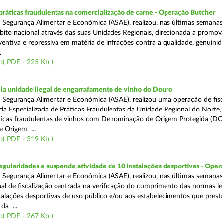
áticas fraudulentas na comercialização de carne - Operação Butcher
 Segurança Alimentar e Económica (ASAE), realizou, nas últimas semana
ito nacional através das suas Unidades Regionais, direcionada a promo
ventiva e repressiva em matéria de infrações contra a qualidade, genuinid
.
o( PDF - 225 Kb )
a unidade ilegal de engarrafamento de vinho do Douro
 Segurança Alimentar e Económica (ASAE), realizou uma operação de fisc
ada Especializada de Práticas Fraudulentas da Unidade Regional do Norte,
ticas fraudulentas de vinhos com Denominação de Origem Protegida (DO
 Origem ...
o( PDF - 319 Kb )
egularidades e suspende atividade de 10 instalações desportivas - Oper
 Segurança Alimentar e Económica (ASAE), realizou, nas últimas semana
al de fiscalização centrada na verificação do cumprimento das normas le
nstalações desportivas de uso público e/ou aos estabelecimentos que pres
da ...
o( PDF - 267 Kb )