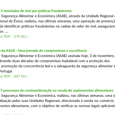
 toneladas de mel por práticas fraudulentas
 Segurança Alimentar e Económica (ASAE), através da Unidade Regional 
onal de Évora, realizou, nas últimas semanas, uma operação de prevençã
e identificar práticas fraudulentas na cadeia de valor do mel, asseguran
s ...
o( PDF - 370 Kb )
io da ASAE - Uma jornada de compromisso e excelência
 Segurança Alimentar e Económica (ASAE) assinala hoje, 3 de novembro, 
lebrando duas décadas de compromisso inabalável com a proteção dos
 promoção da concorrência leal e a salvaguarda da segurança alimentar 
ortugal.
o( PDF - 207 Kb )
17 processos de contraordenação na venda de suplementos alimentares
 Segurança Alimentar e Económica, realizou, nas últimas semanas, uma 
alização pelas suas Unidades Regionais, direcionada à venda no comércio f
entos alimentares, com o objetivo de verificar as normas legais aplicávei