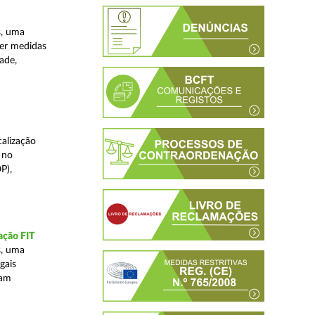
s, uma
ver medidas
ade,
alização
 no
P),
ação FIT
s, uma
gais
tam