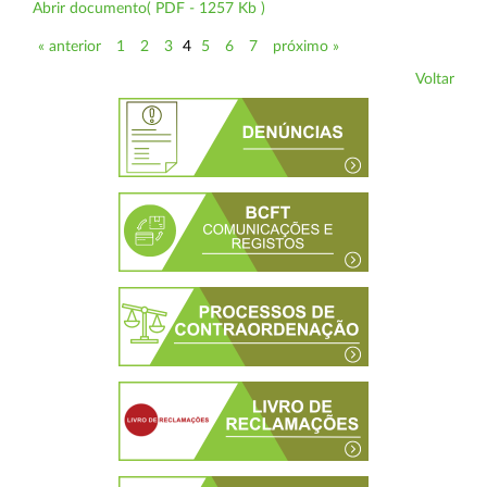
Abrir documento( PDF - 1257 Kb )
« anterior
1
2
3
4
5
6
7
próximo »
Voltar