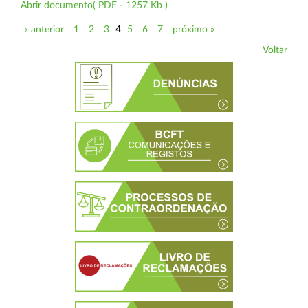
Abrir documento( PDF - 1257 Kb )
« anterior
1
2
3
4
5
6
7
próximo »
Voltar