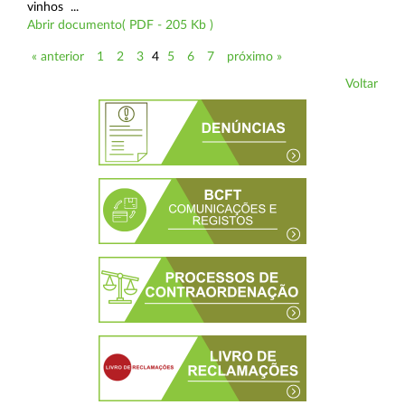
vinhos ...
Abrir documento( PDF - 205 Kb )
« anterior
1
2
3
4
5
6
7
próximo »
Voltar