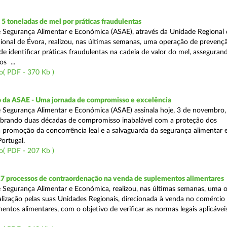
 toneladas de mel por práticas fraudulentas
 Segurança Alimentar e Económica (ASAE), através da Unidade Regional 
onal de Évora, realizou, nas últimas semanas, uma operação de prevençã
e identificar práticas fraudulentas na cadeia de valor do mel, asseguran
s ...
o( PDF - 370 Kb )
io da ASAE - Uma jornada de compromisso e excelência
 Segurança Alimentar e Económica (ASAE) assinala hoje, 3 de novembro, 
lebrando duas décadas de compromisso inabalável com a proteção dos
 promoção da concorrência leal e a salvaguarda da segurança alimentar 
ortugal.
o( PDF - 207 Kb )
17 processos de contraordenação na venda de suplementos alimentares
 Segurança Alimentar e Económica, realizou, nas últimas semanas, uma 
alização pelas suas Unidades Regionais, direcionada à venda no comércio f
entos alimentares, com o objetivo de verificar as normas legais aplicávei