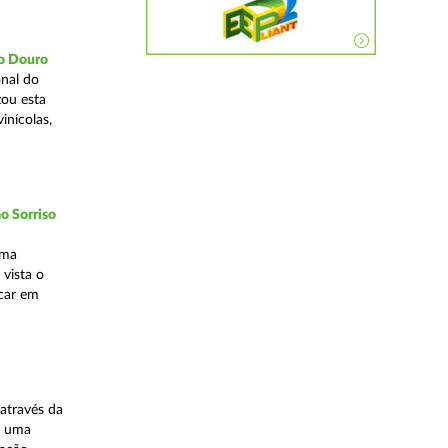
do Douro
nal do
zou esta
inícolas,
o Sorriso
uma
vista o
ocar em
através da
, uma