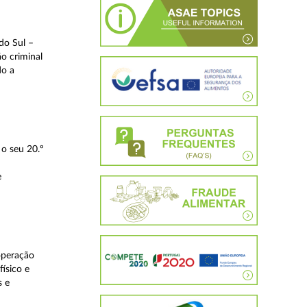
do Sul –
o criminal
do a
o seu 20.º
e
operação
ísico e
s e