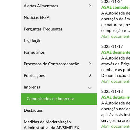
2025-11-24
Alertas Alimentares
ASAE combate pr
A Autoridade de
Notícias EFSA
operação de âmb
de natureza pre
Perguntas Frequentes
composição e ..
Abrir document
Legislação
2025-11-17
Formulários
ASAE desmantel
A Autoridade de
Processos de Contraordenação
através da Brig
combate às prá
Publicações
Denominação de
Abrir document
Imprensa
2025-11-13
ASAE deteta irr
Comunicados de Imprensa
A Autoridade de
operação nacion
Destaques
aplicáveis às i
serviços na área 
Medidas de Modernização
Abrir document
Administrativa da AP/SIMPLEX