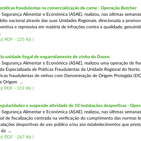
áticas fraudulentas na comercialização de carne - Operação Butcher
 Segurança Alimentar e Económica (ASAE), realizou, nas últimas semana
ito nacional através das suas Unidades Regionais, direcionada a promo
ventiva e repressiva em matéria de infrações contra a qualidade, genuinid
.
o( PDF - 225 Kb )
a unidade ilegal de engarrafamento de vinho do Douro
 Segurança Alimentar e Económica (ASAE), realizou uma operação de fisc
ada Especializada de Práticas Fraudulentas da Unidade Regional do Norte,
ticas fraudulentas de vinhos com Denominação de Origem Protegida (DO
 Origem ...
o( PDF - 319 Kb )
egularidades e suspende atividade de 10 instalações desportivas - Oper
 Segurança Alimentar e Económica (ASAE), realizou, nas últimas semana
al de fiscalização centrada na verificação do cumprimento das normas le
nstalações desportivas de uso público e/ou aos estabelecimentos que pres
da ...
o( PDF - 267 Kb )