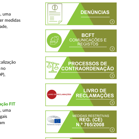
s, uma
ver medidas
ade,
alização
 no
P),
ação FIT
s, uma
gais
tam