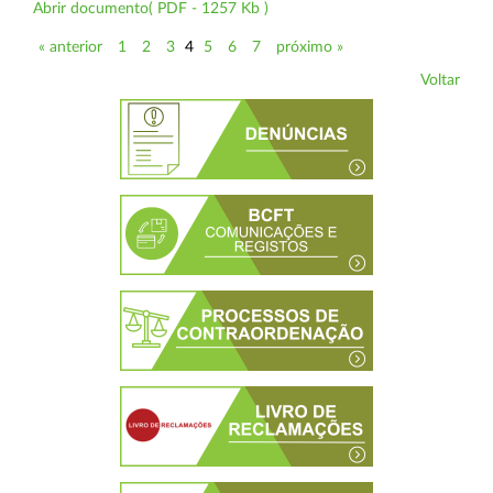
Abrir documento( PDF - 1257 Kb )
« anterior
1
2
3
4
5
6
7
próximo »
Voltar