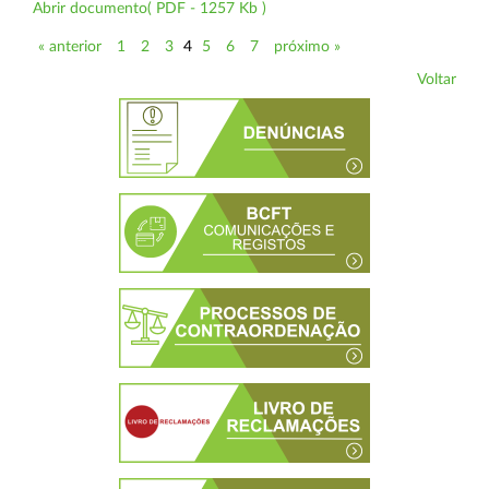
Abrir documento( PDF - 1257 Kb )
« anterior
1
2
3
4
5
6
7
próximo »
Voltar