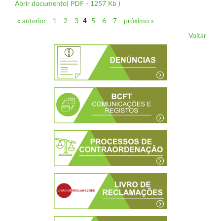
Abrir documento( PDF - 1257 Kb )
« anterior
1
2
3
4
5
6
7
próximo »
Voltar