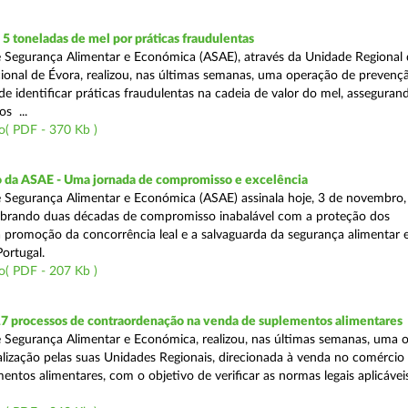
 toneladas de mel por práticas fraudulentas
 Segurança Alimentar e Económica (ASAE), através da Unidade Regional 
onal de Évora, realizou, nas últimas semanas, uma operação de prevençã
e identificar práticas fraudulentas na cadeia de valor do mel, asseguran
s ...
o( PDF - 370 Kb )
io da ASAE - Uma jornada de compromisso e excelência
 Segurança Alimentar e Económica (ASAE) assinala hoje, 3 de novembro, 
lebrando duas décadas de compromisso inabalável com a proteção dos
 promoção da concorrência leal e a salvaguarda da segurança alimentar 
ortugal.
o( PDF - 207 Kb )
17 processos de contraordenação na venda de suplementos alimentares
 Segurança Alimentar e Económica, realizou, nas últimas semanas, uma 
alização pelas suas Unidades Regionais, direcionada à venda no comércio f
entos alimentares, com o objetivo de verificar as normas legais aplicávei