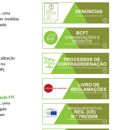
s, uma
ver medidas
ade,
alização
 no
P),
ação FIT
s, uma
gais
tam