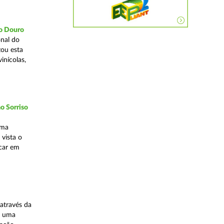
do Douro
nal do
zou esta
inícolas,
o Sorriso
uma
vista o
ocar em
através da
, uma