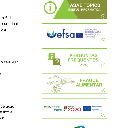
do Sul –
o criminal
do a
o seu 20.º
e
operação
ísico e
s e