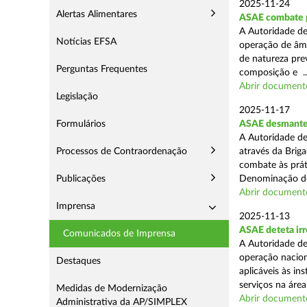
2025-11-24
Alertas Alimentares
ASAE combate pr
A Autoridade de
Notícias EFSA
operação de âmb
de natureza pre
Perguntas Frequentes
composição e ..
Abrir document
Legislação
2025-11-17
Formulários
ASAE desmantel
A Autoridade de
Processos de Contraordenação
através da Brig
combate às prá
Publicações
Denominação de
Abrir document
Imprensa
2025-11-13
ASAE deteta irr
Comunicados de Imprensa
A Autoridade de
operação nacion
Destaques
aplicáveis às i
serviços na área 
Medidas de Modernização
Abrir document
Administrativa da AP/SIMPLEX