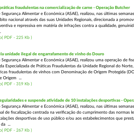
áticas fraudulentas na comercialização de carne - Operação Butcher
 Segurança Alimentar e Económica (ASAE), realizou, nas últimas semana
ito nacional através das suas Unidades Regionais, direcionada a promo
ventiva e repressiva em matéria de infrações contra a qualidade, genuinid
.
o( PDF - 225 Kb )
a unidade ilegal de engarrafamento de vinho do Douro
 Segurança Alimentar e Económica (ASAE), realizou uma operação de fisc
ada Especializada de Práticas Fraudulentas da Unidade Regional do Norte,
ticas fraudulentas de vinhos com Denominação de Origem Protegida (DO
 Origem ...
o( PDF - 319 Kb )
egularidades e suspende atividade de 10 instalações desportivas - Oper
 Segurança Alimentar e Económica (ASAE), realizou, nas últimas semana
al de fiscalização centrada na verificação do cumprimento das normas le
nstalações desportivas de uso público e/ou aos estabelecimentos que pres
da ...
o( PDF - 267 Kb )