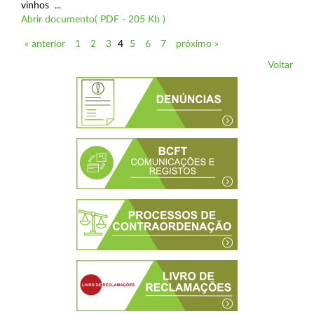
vinhos ...
Abrir documento( PDF - 205 Kb )
« anterior
1
2
3
4
5
6
7
próximo »
Voltar