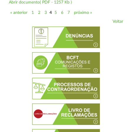
Abrir documento( PDF - 1257 Kb )
« anterior
1
2
3
4
5
6
7
próximo »
Voltar