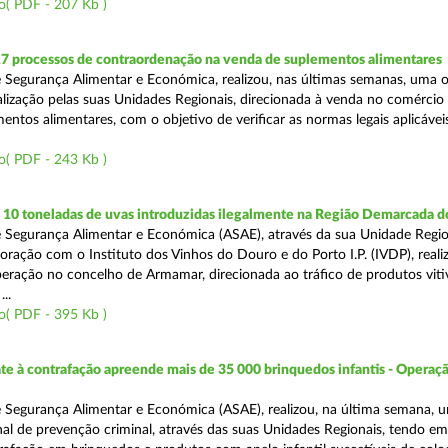
o( PDF - 207 Kb )
17 processos de contraordenação na venda de suplementos alimentares
 Segurança Alimentar e Económica, realizou, nas últimas semanas, uma 
alização pelas suas Unidades Regionais, direcionada à venda no comércio f
entos alimentares, com o objetivo de verificar as normas legais aplicávei
o( PDF - 243 Kb )
10 toneladas de uvas introduzidas ilegalmente na Região Demarcada 
 Segurança Alimentar e Económica (ASAE), através da sua Unidade Regio
oração com o Instituto dos Vinhos do Douro e do Porto I.P. (IVDP), reali
ração no concelho de Armamar, direcionada ao tráfico de produtos vitiv
..
o( PDF - 395 Kb )
 à contrafação apreende mais de 35 000 brinquedos infantis - Operaçã
 Segurança Alimentar e Económica (ASAE), realizou, na última semana, 
al de prevenção criminal, através das suas Unidades Regionais, tendo em 