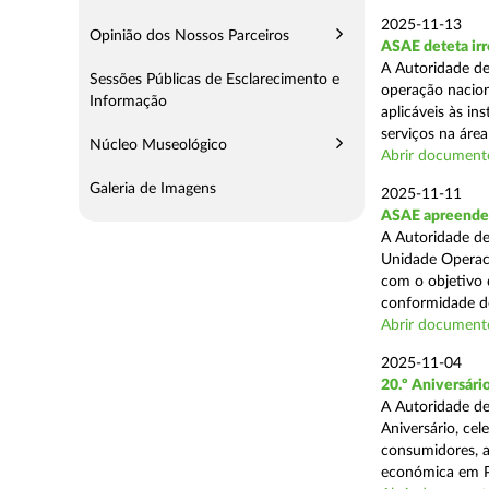
2025-11-13
Opinião dos Nossos Parceiros
ASAE deteta irr
A Autoridade de
Sessões Públicas de Esclarecimento e
operação nacion
Informação
aplicáveis às i
serviços na área 
Núcleo Museológico
Abrir document
Galeria de Imagens
2025-11-11
ASAE apreende 5
A Autoridade de
Unidade Operaci
com o objetivo d
conformidade do
Abrir document
2025-11-04
20.º Aniversár
A Autoridade de
Aniversário, ce
consumidores, a
económica em P