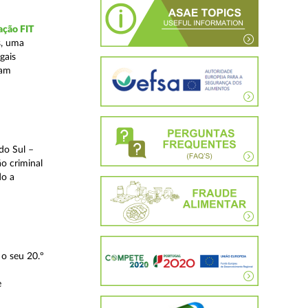
ação FIT
s, uma
gais
tam
do Sul –
o criminal
do a
o seu 20.º
e