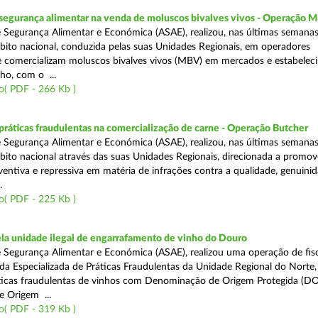
segurança alimentar na venda de moluscos bivalves vivos - Operação
 Segurança Alimentar e Económica (ASAE), realizou, nas últimas semana
ito nacional, conduzida pelas suas Unidades Regionais, em operadores
 comercializam moluscos bivalves vivos (MBV) em mercados e estabelec
ho, com o ...
o( PDF - 266 Kb )
áticas fraudulentas na comercialização de carne - Operação Butcher
 Segurança Alimentar e Económica (ASAE), realizou, nas últimas semana
ito nacional através das suas Unidades Regionais, direcionada a promo
ventiva e repressiva em matéria de infrações contra a qualidade, genuinid
.
o( PDF - 225 Kb )
a unidade ilegal de engarrafamento de vinho do Douro
 Segurança Alimentar e Económica (ASAE), realizou uma operação de fisc
ada Especializada de Práticas Fraudulentas da Unidade Regional do Norte,
ticas fraudulentas de vinhos com Denominação de Origem Protegida (DO
 Origem ...
o( PDF - 319 Kb )