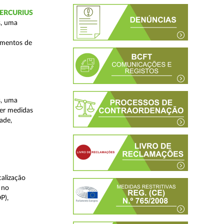
 MERCURIUS
s, uma
imentos de
s, uma
ver medidas
ade,
alização
 no
P),