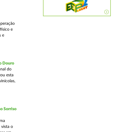
operação
ísico e
s e
do Douro
nal do
zou esta
inícolas,
o Sorriso
uma
vista o