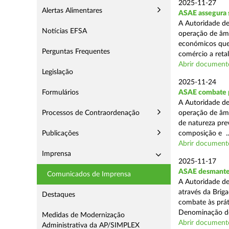
2025-11-27
Alertas Alimentares
ASAE assegura 
A Autoridade de
Notícias EFSA
operação de âmb
económicos que
Perguntas Frequentes
comércio a retal
Abrir document
Legislação
2025-11-24
Formulários
ASAE combate pr
A Autoridade de
Processos de Contraordenação
operação de âmb
de natureza pre
Publicações
composição e ..
Abrir document
Imprensa
2025-11-17
ASAE desmantel
Comunicados de Imprensa
A Autoridade de
através da Brig
Destaques
combate às prá
Denominação de
Medidas de Modernização
Abrir document
Administrativa da AP/SIMPLEX