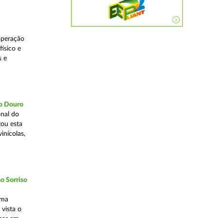
operação
ísico e
s e
do Douro
nal do
zou esta
inícolas,
o Sorriso
uma
vista o