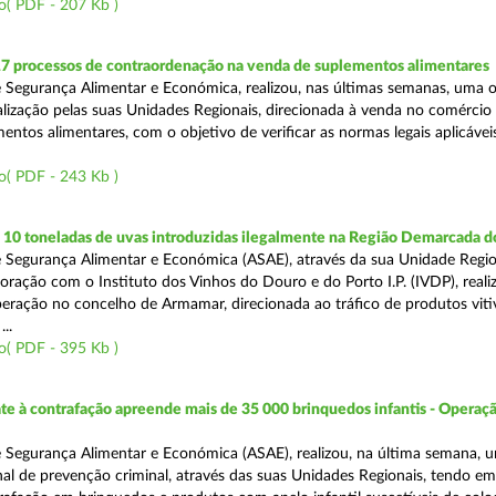
o( PDF - 207 Kb )
17 processos de contraordenação na venda de suplementos alimentares
 Segurança Alimentar e Económica, realizou, nas últimas semanas, uma 
alização pelas suas Unidades Regionais, direcionada à venda no comércio f
entos alimentares, com o objetivo de verificar as normas legais aplicávei
o( PDF - 243 Kb )
10 toneladas de uvas introduzidas ilegalmente na Região Demarcada 
 Segurança Alimentar e Económica (ASAE), através da sua Unidade Regio
oração com o Instituto dos Vinhos do Douro e do Porto I.P. (IVDP), reali
ração no concelho de Armamar, direcionada ao tráfico de produtos vitiv
..
o( PDF - 395 Kb )
 à contrafação apreende mais de 35 000 brinquedos infantis - Operaçã
 Segurança Alimentar e Económica (ASAE), realizou, na última semana, 
al de prevenção criminal, através das suas Unidades Regionais, tendo em 