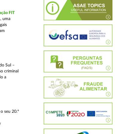
ação FIT
s, uma
gais
tam
do Sul –
o criminal
do a
o seu 20.º
e