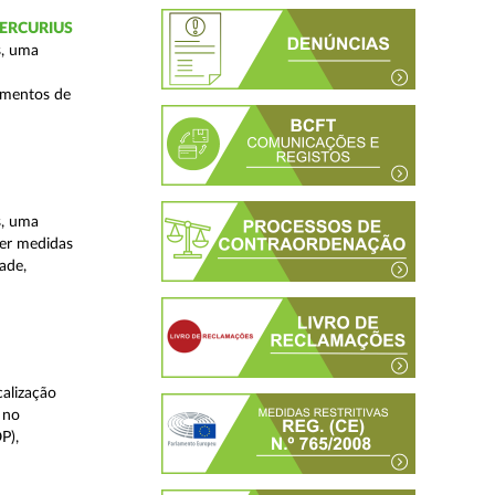
 MERCURIUS
s, uma
imentos de
s, uma
ver medidas
ade,
alização
 no
P),