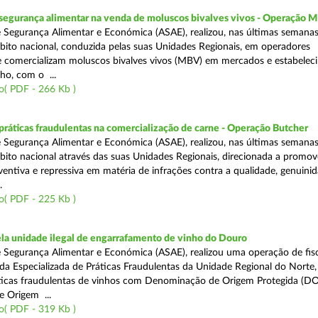
segurança alimentar na venda de moluscos bivalves vivos - Operação
 Segurança Alimentar e Económica (ASAE), realizou, nas últimas semana
ito nacional, conduzida pelas suas Unidades Regionais, em operadores
 comercializam moluscos bivalves vivos (MBV) em mercados e estabelec
ho, com o ...
o( PDF - 266 Kb )
áticas fraudulentas na comercialização de carne - Operação Butcher
 Segurança Alimentar e Económica (ASAE), realizou, nas últimas semana
ito nacional através das suas Unidades Regionais, direcionada a promo
ventiva e repressiva em matéria de infrações contra a qualidade, genuinid
.
o( PDF - 225 Kb )
a unidade ilegal de engarrafamento de vinho do Douro
 Segurança Alimentar e Económica (ASAE), realizou uma operação de fisc
ada Especializada de Práticas Fraudulentas da Unidade Regional do Norte,
ticas fraudulentas de vinhos com Denominação de Origem Protegida (DO
 Origem ...
o( PDF - 319 Kb )