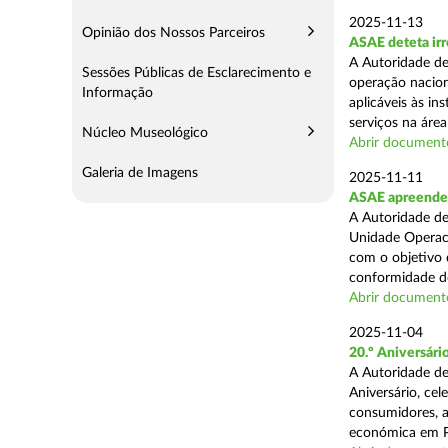
2025-11-13
Opinião dos Nossos Parceiros
ASAE deteta irr
A Autoridade de
Sessões Públicas de Esclarecimento e
operação nacion
Informação
aplicáveis às i
serviços na área 
Núcleo Museológico
Abrir document
Galeria de Imagens
2025-11-11
ASAE apreende 5
A Autoridade de
Unidade Operaci
com o objetivo d
conformidade do
Abrir document
2025-11-04
20.º Aniversár
A Autoridade de
Aniversário, ce
consumidores, a
económica em P