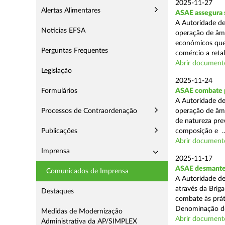
2025-11-27
Alertas Alimentares
ASAE assegura 
A Autoridade de
Notícias EFSA
operação de âmb
económicos que
Perguntas Frequentes
comércio a retal
Abrir document
Legislação
2025-11-24
Formulários
ASAE combate pr
A Autoridade de
Processos de Contraordenação
operação de âmb
de natureza pre
Publicações
composição e ..
Abrir document
Imprensa
2025-11-17
ASAE desmantel
Comunicados de Imprensa
A Autoridade de
através da Brig
Destaques
combate às prá
Denominação de
Medidas de Modernização
Abrir document
Administrativa da AP/SIMPLEX