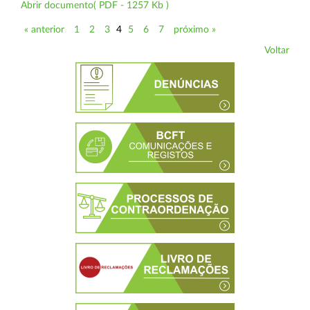
Abrir documento( PDF - 1257 Kb )
« anterior
1
2
3
4
5
6
7
próximo »
Voltar