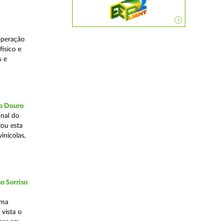
operação
ísico e
s e
do Douro
nal do
zou esta
inícolas,
o Sorriso
uma
vista o