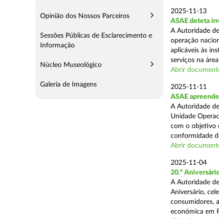
2025-11-13
Opinião dos Nossos Parceiros
ASAE deteta irr
A Autoridade de
Sessões Públicas de Esclarecimento e
operação nacion
Informação
aplicáveis às i
serviços na área 
Núcleo Museológico
Abrir document
Galeria de Imagens
2025-11-11
ASAE apreende 5
A Autoridade de
Unidade Operaci
com o objetivo d
conformidade do
Abrir document
2025-11-04
20.º Aniversár
A Autoridade de
Aniversário, ce
consumidores, a
económica em P