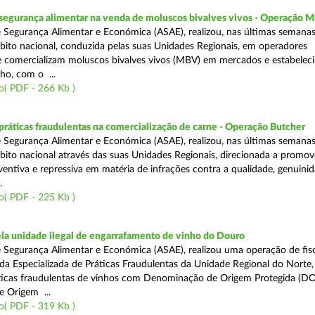
segurança alimentar na venda de moluscos bivalves vivos - Operação
 Segurança Alimentar e Económica (ASAE), realizou, nas últimas semana
ito nacional, conduzida pelas suas Unidades Regionais, em operadores
 comercializam moluscos bivalves vivos (MBV) em mercados e estabelec
ho, com o ...
o( PDF - 266 Kb )
áticas fraudulentas na comercialização de carne - Operação Butcher
 Segurança Alimentar e Económica (ASAE), realizou, nas últimas semana
ito nacional através das suas Unidades Regionais, direcionada a promo
ventiva e repressiva em matéria de infrações contra a qualidade, genuinid
.
o( PDF - 225 Kb )
a unidade ilegal de engarrafamento de vinho do Douro
 Segurança Alimentar e Económica (ASAE), realizou uma operação de fisc
ada Especializada de Práticas Fraudulentas da Unidade Regional do Norte,
ticas fraudulentas de vinhos com Denominação de Origem Protegida (DO
 Origem ...
o( PDF - 319 Kb )