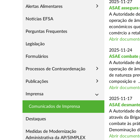
2025-11-27
Alertas Alimentares
ASAE assegura 
A Autoridade de
Notícias EFSA
operação de âmb
económicos que
Perguntas Frequentes
comércio a retal
Abrir document
Legislação
2025-11-24
Formulários
ASAE combate pr
A Autoridade de
Processos de Contraordenação
operação de âmb
de natureza pre
Publicações
composição e ..
Abrir document
Imprensa
2025-11-17
ASAE desmantel
Comunicados de Imprensa
A Autoridade de
através da Brig
Destaques
combate às prá
Denominação de
Medidas de Modernização
Abrir document
Administrativa da AP/SIMPLEX