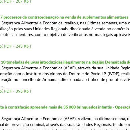
o( PDF - 207 Kb )
17 processos de contraordenação na venda de suplementos alimentares
 Segurança Alimentar e Económica, realizou, nas últimas semanas, uma 
alização pelas suas Unidades Regionais, direcionada à venda no comércio f
entos alimentares, com o objetivo de verificar as normas legais aplicávei
o( PDF - 243 Kb )
10 toneladas de uvas introduzidas ilegalmente na Região Demarcada 
 Segurança Alimentar e Económica (ASAE), através da sua Unidade Regio
oração com o Instituto dos Vinhos do Douro e do Porto I.P. (IVDP), reali
ração no concelho de Armamar, direcionada ao tráfico de produtos vitiv
..
o( PDF - 395 Kb )
 à contrafação apreende mais de 35 000 brinquedos infantis - Operaçã
 Segurança Alimentar e Económica (ASAE), realizou, na última semana, 
al de prevenção criminal, através das suas Unidades Regionais, tendo em 