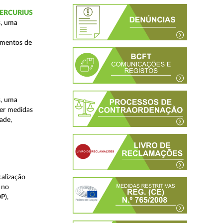
 MERCURIUS
s, uma
imentos de
s, uma
ver medidas
ade,
alização
 no
P),