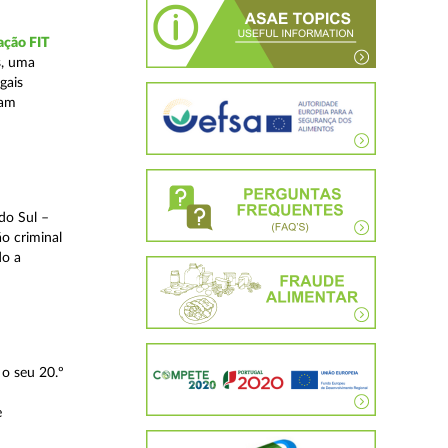
ação FIT
s, uma
gais
tam
do Sul –
o criminal
do a
o seu 20.º
e