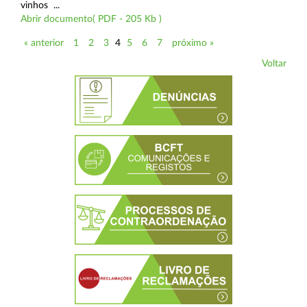
vinhos ...
Abrir documento( PDF - 205 Kb )
« anterior
1
2
3
4
5
6
7
próximo »
Voltar