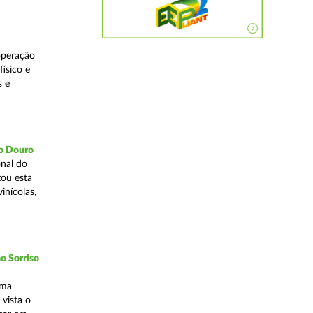
operação
ísico e
s e
do Douro
nal do
zou esta
inícolas,
o Sorriso
uma
vista o