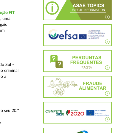
ação FIT
s, uma
gais
tam
do Sul –
o criminal
do a
o seu 20.º
e