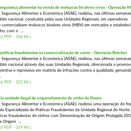
segurança alimentar na venda de moluscos bivalves vivos - Operação
 Segurança Alimentar e Económica (ASAE), realizou, nas últimas semana
ito nacional, conduzida pelas suas Unidades Regionais, em operadores
 comercializam moluscos bivalves vivos (MBV) em mercados e estabelec
ho, com o ...
o( PDF - 266 Kb )
áticas fraudulentas na comercialização de carne - Operação Butcher
 Segurança Alimentar e Económica (ASAE), realizou, nas últimas semana
ito nacional através das suas Unidades Regionais, direcionada a promo
ventiva e repressiva em matéria de infrações contra a qualidade, genuinid
.
o( PDF - 225 Kb )
a unidade ilegal de engarrafamento de vinho do Douro
 Segurança Alimentar e Económica (ASAE), realizou uma operação de fisc
ada Especializada de Práticas Fraudulentas da Unidade Regional do Norte,
ticas fraudulentas de vinhos com Denominação de Origem Protegida (DO
 Origem ...
o( PDF - 319 Kb )