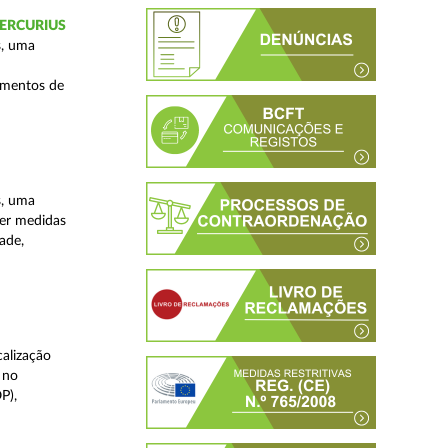
 MERCURIUS
s, uma
imentos de
s, uma
ver medidas
ade,
alização
 no
P),