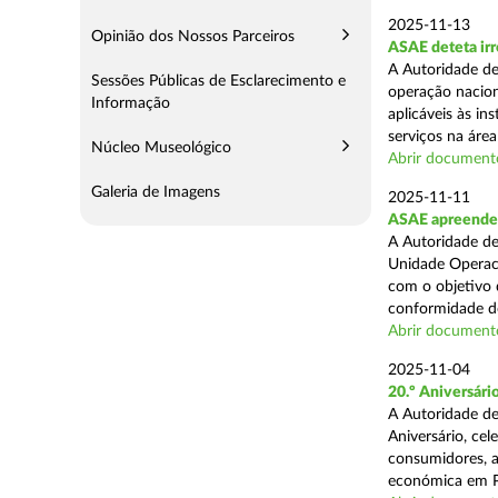
2025-11-13
Opinião dos Nossos Parceiros
ASAE deteta irr
A Autoridade de
Sessões Públicas de Esclarecimento e
operação nacion
Informação
aplicáveis às i
serviços na área 
Núcleo Museológico
Abrir document
Galeria de Imagens
2025-11-11
ASAE apreende 5
A Autoridade de
Unidade Operaci
com o objetivo d
conformidade do
Abrir document
2025-11-04
20.º Aniversár
A Autoridade de
Aniversário, ce
consumidores, a
económica em P