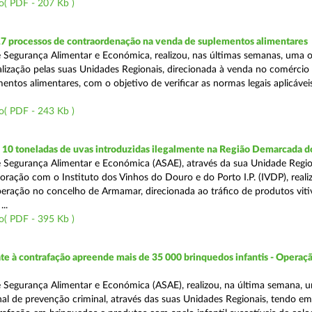
o( PDF - 207 Kb )
17 processos de contraordenação na venda de suplementos alimentares
 Segurança Alimentar e Económica, realizou, nas últimas semanas, uma 
alização pelas suas Unidades Regionais, direcionada à venda no comércio f
entos alimentares, com o objetivo de verificar as normas legais aplicávei
o( PDF - 243 Kb )
10 toneladas de uvas introduzidas ilegalmente na Região Demarcada 
 Segurança Alimentar e Económica (ASAE), através da sua Unidade Regio
oração com o Instituto dos Vinhos do Douro e do Porto I.P. (IVDP), reali
ração no concelho de Armamar, direcionada ao tráfico de produtos vitiv
..
o( PDF - 395 Kb )
 à contrafação apreende mais de 35 000 brinquedos infantis - Operaçã
 Segurança Alimentar e Económica (ASAE), realizou, na última semana, 
al de prevenção criminal, através das suas Unidades Regionais, tendo em 