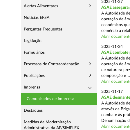
2025-11-27
Alertas Alimentares
ASAE assegura 
A Autoridade de
Notícias EFSA
operação de âmb
económicos que
Perguntas Frequentes
comércio a retal
Abrir document
Legislação
2025-11-24
Formulários
ASAE combate pr
A Autoridade de
Processos de Contraordenação
operação de âmb
de natureza pre
Publicações
composição e ..
Abrir document
Imprensa
2025-11-17
ASAE desmantel
Comunicados de Imprensa
A Autoridade de
através da Brig
Destaques
combate às prá
Denominação de
Medidas de Modernização
Abrir document
Administrativa da AP/SIMPLEX