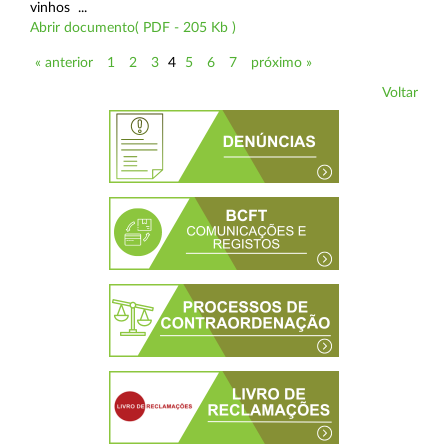
vinhos ...
Abrir documento( PDF - 205 Kb )
« anterior
1
2
3
4
5
6
7
próximo »
Voltar