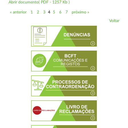
Abrir documento( PDF - 1257 Kb )
« anterior
1
2
3
4
5
6
7
próximo »
Voltar