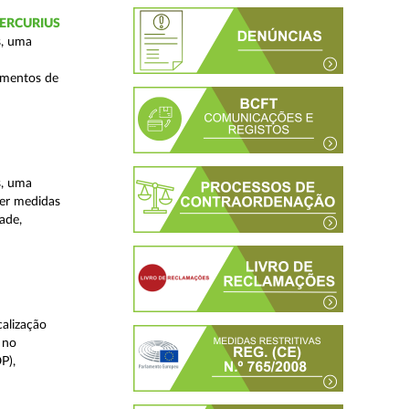
 MERCURIUS
s, uma
imentos de
s, uma
ver medidas
ade,
alização
 no
P),