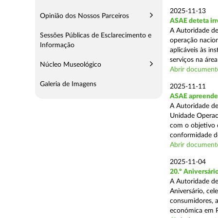
2025-11-13
Opinião dos Nossos Parceiros
ASAE deteta irr
A Autoridade de
Sessões Públicas de Esclarecimento e
operação nacion
Informação
aplicáveis às i
serviços na área 
Núcleo Museológico
Abrir document
Galeria de Imagens
2025-11-11
ASAE apreende 5
A Autoridade de
Unidade Operaci
com o objetivo d
conformidade do
Abrir document
2025-11-04
20.º Aniversár
A Autoridade de
Aniversário, ce
consumidores, a
económica em P