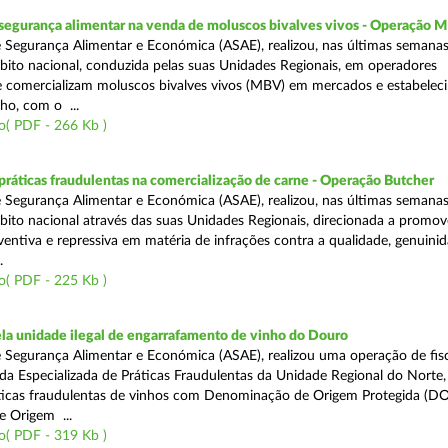
segurança alimentar na venda de moluscos bivalves vivos - Operação
 Segurança Alimentar e Económica (ASAE), realizou, nas últimas semana
ito nacional, conduzida pelas suas Unidades Regionais, em operadores
 comercializam moluscos bivalves vivos (MBV) em mercados e estabelec
ho, com o ...
o( PDF - 266 Kb )
áticas fraudulentas na comercialização de carne - Operação Butcher
 Segurança Alimentar e Económica (ASAE), realizou, nas últimas semana
ito nacional através das suas Unidades Regionais, direcionada a promo
ventiva e repressiva em matéria de infrações contra a qualidade, genuinid
.
o( PDF - 225 Kb )
a unidade ilegal de engarrafamento de vinho do Douro
 Segurança Alimentar e Económica (ASAE), realizou uma operação de fisc
ada Especializada de Práticas Fraudulentas da Unidade Regional do Norte,
ticas fraudulentas de vinhos com Denominação de Origem Protegida (DO
 Origem ...
o( PDF - 319 Kb )