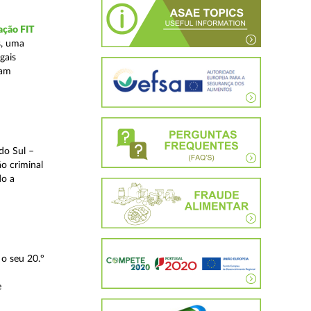
ação FIT
s, uma
gais
tam
do Sul –
o criminal
do a
o seu 20.º
e