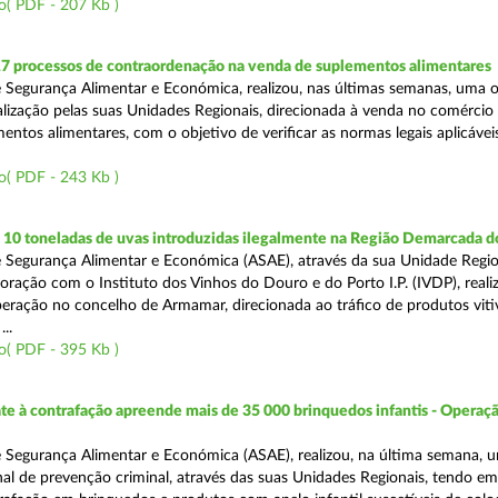
o( PDF - 207 Kb )
17 processos de contraordenação na venda de suplementos alimentares
 Segurança Alimentar e Económica, realizou, nas últimas semanas, uma 
alização pelas suas Unidades Regionais, direcionada à venda no comércio f
entos alimentares, com o objetivo de verificar as normas legais aplicávei
o( PDF - 243 Kb )
10 toneladas de uvas introduzidas ilegalmente na Região Demarcada 
 Segurança Alimentar e Económica (ASAE), através da sua Unidade Regio
oração com o Instituto dos Vinhos do Douro e do Porto I.P. (IVDP), reali
ração no concelho de Armamar, direcionada ao tráfico de produtos vitiv
..
o( PDF - 395 Kb )
 à contrafação apreende mais de 35 000 brinquedos infantis - Operaçã
 Segurança Alimentar e Económica (ASAE), realizou, na última semana, 
al de prevenção criminal, através das suas Unidades Regionais, tendo em 