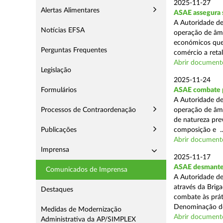
2025-11-27
Alertas Alimentares
ASAE assegura 
A Autoridade de
Notícias EFSA
operação de âmb
económicos que
Perguntas Frequentes
comércio a retal
Abrir document
Legislação
2025-11-24
Formulários
ASAE combate pr
A Autoridade de
Processos de Contraordenação
operação de âmb
de natureza pre
Publicações
composição e ..
Abrir document
Imprensa
2025-11-17
ASAE desmantel
Comunicados de Imprensa
A Autoridade de
através da Brig
Destaques
combate às prá
Denominação de
Medidas de Modernização
Abrir document
Administrativa da AP/SIMPLEX