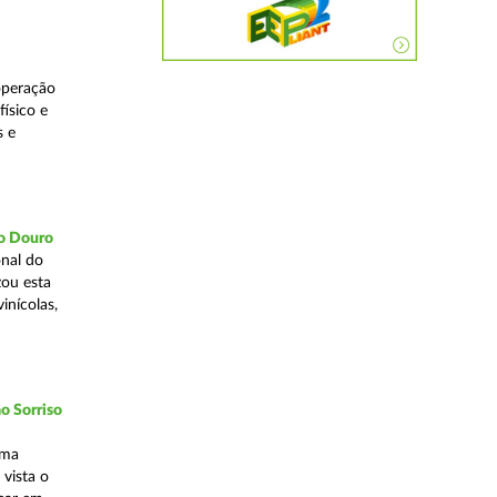
operação
ísico e
s e
do Douro
nal do
zou esta
inícolas,
o Sorriso
uma
vista o