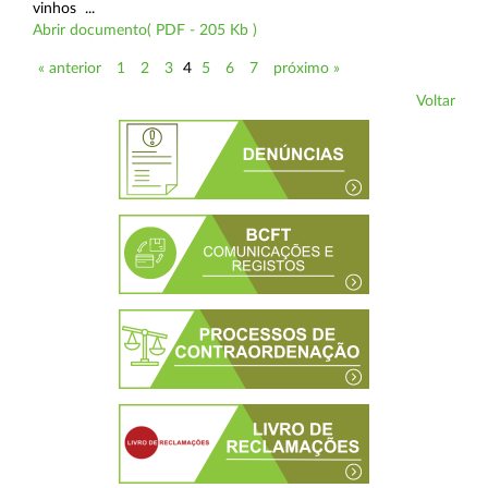
vinhos ...
Abrir documento( PDF - 205 Kb )
« anterior
1
2
3
4
5
6
7
próximo »
Voltar