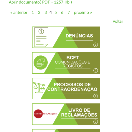
Abrir documento( PDF - 1257 Kb )
« anterior
1
2
3
4
5
6
7
próximo »
Voltar