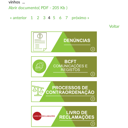
vinhos ...
Abrir documento( PDF - 205 Kb )
« anterior
1
2
3
4
5
6
7
próximo »
Voltar