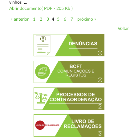
vinhos ...
Abrir documento( PDF - 205 Kb )
« anterior
1
2
3
4
5
6
7
próximo »
Voltar