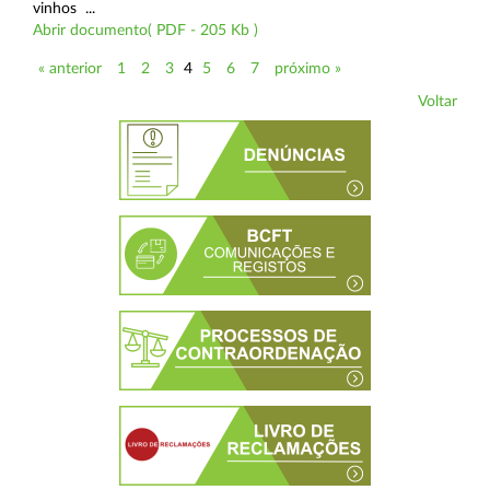
vinhos ...
Abrir documento( PDF - 205 Kb )
« anterior
1
2
3
4
5
6
7
próximo »
Voltar