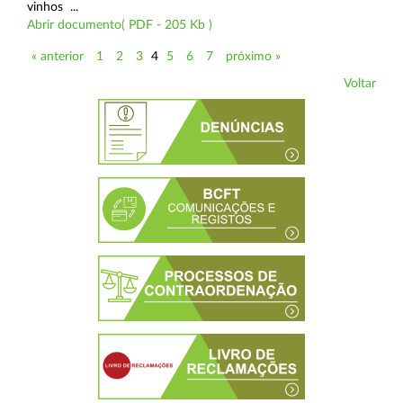
vinhos ...
Abrir documento( PDF - 205 Kb )
« anterior
1
2
3
4
5
6
7
próximo »
Voltar