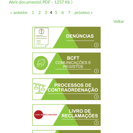
Abrir documento( PDF - 1257 Kb )
« anterior
1
2
3
4
5
6
7
próximo »
Voltar