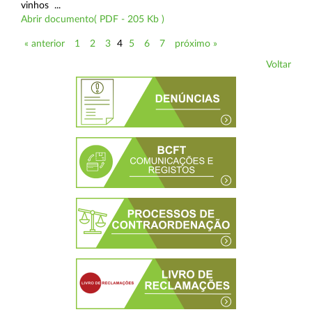
vinhos ...
Abrir documento( PDF - 205 Kb )
« anterior
1
2
3
4
5
6
7
próximo »
Voltar