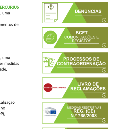
 MERCURIUS
s, uma
imentos de
s, uma
ver medidas
ade,
alização
 no
P),