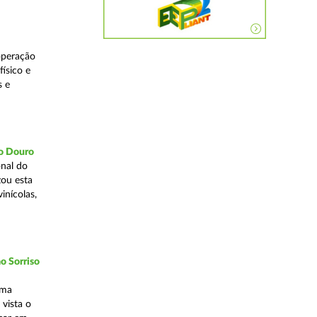
operação
ísico e
s e
do Douro
nal do
zou esta
inícolas,
o Sorriso
uma
vista o