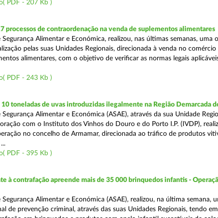
o( PDF - 207 Kb )
17 processos de contraordenação na venda de suplementos alimentares
 Segurança Alimentar e Económica, realizou, nas últimas semanas, uma 
alização pelas suas Unidades Regionais, direcionada à venda no comércio f
entos alimentares, com o objetivo de verificar as normas legais aplicávei
o( PDF - 243 Kb )
10 toneladas de uvas introduzidas ilegalmente na Região Demarcada 
 Segurança Alimentar e Económica (ASAE), através da sua Unidade Regio
oração com o Instituto dos Vinhos do Douro e do Porto I.P. (IVDP), reali
ração no concelho de Armamar, direcionada ao tráfico de produtos vitiv
..
o( PDF - 395 Kb )
 à contrafação apreende mais de 35 000 brinquedos infantis - Operaçã
 Segurança Alimentar e Económica (ASAE), realizou, na última semana, 
al de prevenção criminal, através das suas Unidades Regionais, tendo em 