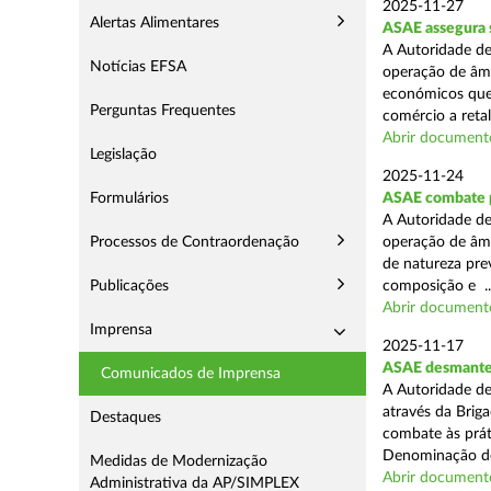
2025-11-27
Alertas Alimentares
ASAE assegura 
A Autoridade de
Notícias EFSA
operação de âmb
económicos que
Perguntas Frequentes
comércio a retal
Abrir document
Legislação
2025-11-24
Formulários
ASAE combate pr
A Autoridade de
Processos de Contraordenação
operação de âmb
de natureza pre
Publicações
composição e ..
Abrir document
Imprensa
2025-11-17
ASAE desmantel
Comunicados de Imprensa
A Autoridade de
através da Brig
Destaques
combate às prá
Denominação de
Medidas de Modernização
Abrir document
Administrativa da AP/SIMPLEX