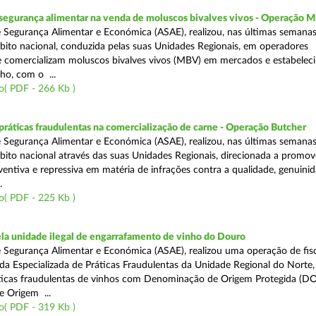
segurança alimentar na venda de moluscos bivalves vivos - Operação
 Segurança Alimentar e Económica (ASAE), realizou, nas últimas semana
ito nacional, conduzida pelas suas Unidades Regionais, em operadores
 comercializam moluscos bivalves vivos (MBV) em mercados e estabelec
ho, com o ...
o( PDF - 266 Kb )
áticas fraudulentas na comercialização de carne - Operação Butcher
 Segurança Alimentar e Económica (ASAE), realizou, nas últimas semana
ito nacional através das suas Unidades Regionais, direcionada a promo
ventiva e repressiva em matéria de infrações contra a qualidade, genuinid
.
o( PDF - 225 Kb )
a unidade ilegal de engarrafamento de vinho do Douro
 Segurança Alimentar e Económica (ASAE), realizou uma operação de fisc
ada Especializada de Práticas Fraudulentas da Unidade Regional do Norte,
ticas fraudulentas de vinhos com Denominação de Origem Protegida (DO
 Origem ...
o( PDF - 319 Kb )