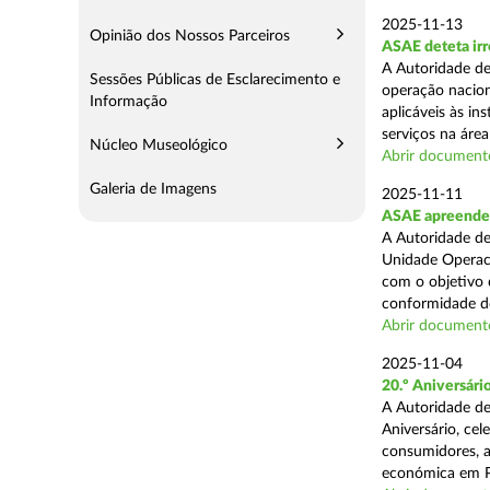
2025-11-13
Opinião dos Nossos Parceiros
ASAE deteta irr
A Autoridade de
Sessões Públicas de Esclarecimento e
operação nacion
Informação
aplicáveis às i
serviços na área 
Núcleo Museológico
Abrir document
Galeria de Imagens
2025-11-11
ASAE apreende 5
A Autoridade de
Unidade Operaci
com o objetivo d
conformidade do
Abrir document
2025-11-04
20.º Aniversár
A Autoridade de
Aniversário, ce
consumidores, a
económica em P