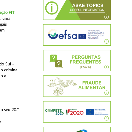
ação FIT
s, uma
gais
tam
do Sul –
o criminal
do a
o seu 20.º
e