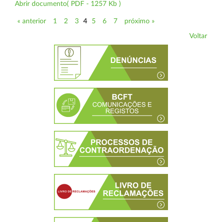
Abrir documento( PDF - 1257 Kb )
« anterior
1
2
3
4
5
6
7
próximo »
Voltar