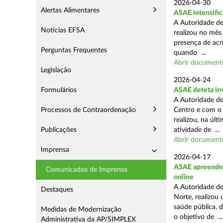
2026-04-30
Alertas Alimentares
ASAE intensific
A Autoridade de
Notícias EFSA
realizou no mês
presença de acr
Perguntas Frequentes
quando ...
Abrir document
Legislação
2026-04-24
Formulários
ASAE deteta irr
A Autoridade de
Processos de Contraordenação
Centro e com o 
realizou, na úl
Publicações
atividade de ...
Abrir document
Imprensa
2026-04-17
ASAE apreende c
Comunicados de Imprensa
online
A Autoridade de
Destaques
Norte, realizou
saúde pública, 
Medidas de Modernização
o objetivo de ...
Administrativa da AP/SIMPLEX