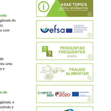
ícola
gionais do
os
cos com
ade
lveu uma
o e
os de
ionais, e
ontrolo e