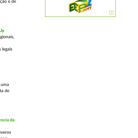
ação e de
-Up
gionais,
 legais
s uma
ta de
ncia da
everos