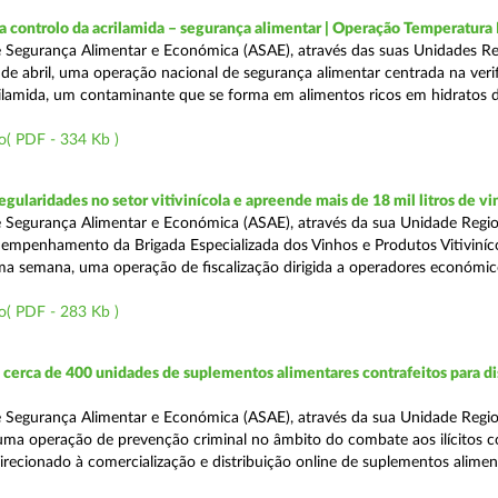
a controlo da acrilamida – segurança alimentar | Operação Temperatur
 Segurança Alimentar e Económica (ASAE), através das suas Unidades Re
 de abril, uma operação nacional de segurança alimentar centrada na veri
ilamida, um contaminante que se forma em alimentos ricos em hidratos 
o( PDF - 334 Kb )
egularidades no setor vitivinícola e apreende mais de 18 mil litros de v
 Segurança Alimentar e Económica (ASAE), através da sua Unidade Regio
empenhamento da Brigada Especializada dos Vinhos e Produtos Vitiviníco
tima semana, uma operação de fiscalização dirigida a operadores económi
o( PDF - 283 Kb )
erca de 400 unidades de suplementos alimentares contrafeitos para di
 Segurança Alimentar e Económica (ASAE), através da sua Unidade Regio
 uma operação de prevenção criminal no âmbito do combate aos ilícitos c
direcionado à comercialização e distribuição online de suplementos alime