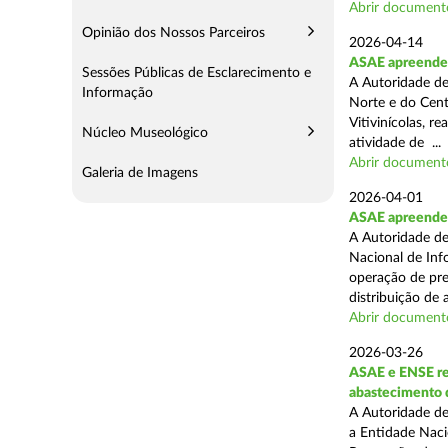
Abrir document
Opinião dos Nossos Parceiros
2026-04-14
ASAE apreende m
Sessões Públicas de Esclarecimento e
A Autoridade de
Informação
Norte e do Cent
Vitivinícolas, r
Núcleo Museológico
atividade de ...
Abrir document
Galeria de Imagens
2026-04-01
ASAE apreende m
A Autoridade de
Nacional de Inf
operação de pre
distribuição de a
Abrir document
2026-03-26
ASAE e ENSE re
abastecimento 
A Autoridade de
a Entidade Naci