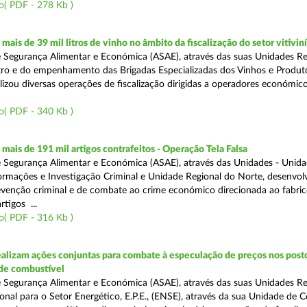
o( PDF - 278 Kb )
ais de 39 mil litros de vinho no âmbito da fiscalização do setor vitivin
 Segurança Alimentar e Económica (ASAE), através das suas Unidades Re
ro e do empenhamento das Brigadas Especializadas dos Vinhos e Produt
ealizou diversas operações de fiscalização dirigidas a operadores económi
o( PDF - 340 Kb )
ais de 191 mil artigos contrafeitos - Operação Tela Falsa
 Segurança Alimentar e Económica (ASAE), através das Unidades - Unid
ormações e Investigação Criminal e Unidade Regional do Norte, desenvo
venção criminal e de combate ao crime económico direcionada ao fabric
rtigos ...
o( PDF - 316 Kb )
alizam ações conjuntas para combate à especulação de preços nos post
de combustível
 Segurança Alimentar e Económica (ASAE), através das suas Unidades Reg
onal para o Setor Energético, E.P.E., (ENSE), através da sua Unidade de C