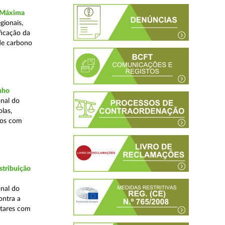
a Máxima
gionais,
ficação da
de carbono
inho
nal do
las,
cos com
stribuição
nal do
ontra a
ntares com