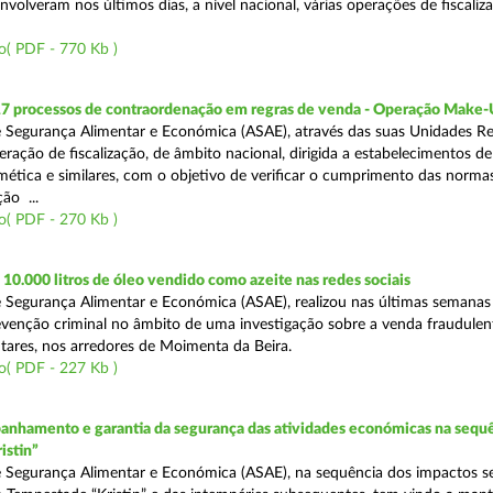
volveram nos últimos dias, a nível nacional, várias operações de fiscaliz
o( PDF - 770 Kb )
17 processos de contraordenação em regras de venda - Operação Make
 Segurança Alimentar e Económica (ASAE), através das suas Unidades Re
ração de fiscalização, de âmbito nacional, dirigida a estabelecimentos de
mética e similares, com o objetivo de verificar o cumprimento das normas
ção ...
o( PDF - 270 Kb )
0.000 litros de óleo vendido como azeite nas redes sociais
 Segurança Alimentar e Económica (ASAE), realizou nas últimas semana
venção criminal no âmbito de uma investigação sobre a venda fraudulen
tares, nos arredores de Moimenta da Beira.
o( PDF - 227 Kb )
nhamento e garantia da segurança das atividades económicas na sequê
istin”
 Segurança Alimentar e Económica (ASAE), na sequência dos impactos s