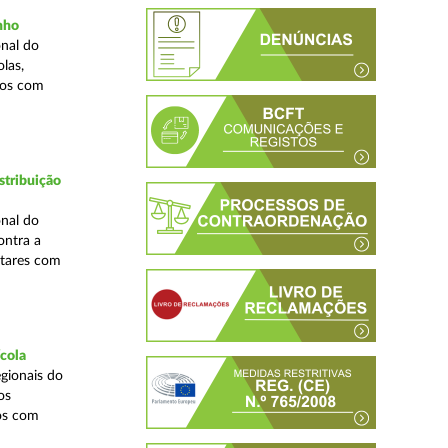
inho
nal do
las,
cos com
stribuição
nal do
ontra a
ntares com
ícola
gionais do
os
cos com