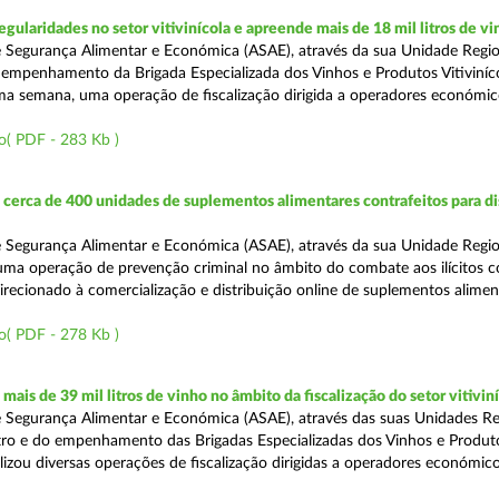
egularidades no setor vitivinícola e apreende mais de 18 mil litros de v
 Segurança Alimentar e Económica (ASAE), através da sua Unidade Regio
empenhamento da Brigada Especializada dos Vinhos e Produtos Vitiviníco
tima semana, uma operação de fiscalização dirigida a operadores económi
o( PDF - 283 Kb )
erca de 400 unidades de suplementos alimentares contrafeitos para di
 Segurança Alimentar e Económica (ASAE), através da sua Unidade Regio
 uma operação de prevenção criminal no âmbito do combate aos ilícitos c
direcionado à comercialização e distribuição online de suplementos alime
o( PDF - 278 Kb )
ais de 39 mil litros de vinho no âmbito da fiscalização do setor vitivin
 Segurança Alimentar e Económica (ASAE), através das suas Unidades Re
ro e do empenhamento das Brigadas Especializadas dos Vinhos e Produt
ealizou diversas operações de fiscalização dirigidas a operadores económi