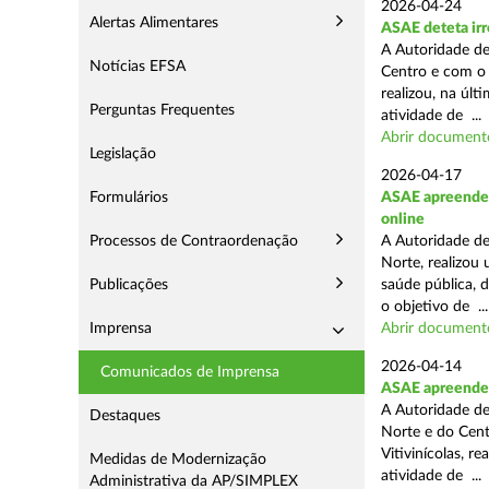
2026-04-24
Alertas Alimentares
ASAE deteta irr
A Autoridade de
Notícias EFSA
Centro e com o 
realizou, na úl
Perguntas Frequentes
atividade de ...
Abrir document
Legislação
2026-04-17
Formulários
ASAE apreende c
online
Processos de Contraordenação
A Autoridade de
Norte, realizou
Publicações
saúde pública, 
o objetivo de ...
Imprensa
Abrir document
2026-04-14
Comunicados de Imprensa
ASAE apreende m
A Autoridade de
Destaques
Norte e do Cent
Vitivinícolas, r
Medidas de Modernização
atividade de ...
Administrativa da AP/SIMPLEX