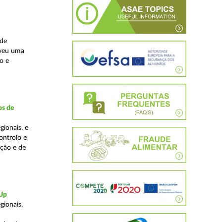
ade
lveu uma
o e
os de
ionais, e
ontrolo e
ação e de
-Up
gionais,