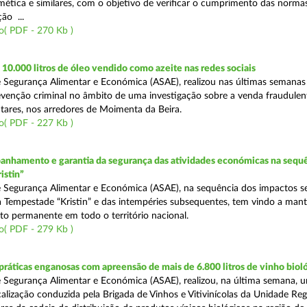
mética e similares, com o objetivo de verificar o cumprimento das normas
ção ...
o( PDF - 270 Kb )
0.000 litros de óleo vendido como azeite nas redes sociais
 Segurança Alimentar e Económica (ASAE), realizou nas últimas semana
venção criminal no âmbito de uma investigação sobre a venda fraudulen
tares, nos arredores de Moimenta da Beira.
o( PDF - 227 Kb )
nhamento e garantia da segurança das atividades económicas na sequê
istin”
 Segurança Alimentar e Económica (ASAE), na sequência dos impactos s
 Tempestade “Kristin” e das intempéries subsequentes, tem vindo a mant
 permanente em todo o território nacional.
o( PDF - 279 Kb )
áticas enganosas com apreensão de mais de 6.800 litros de vinho biol
 Segurança Alimentar e Económica (ASAE), realizou, na última semana, 
calização conduzida pela Brigada de Vinhos e Vitivinícolas da Unidade Reg