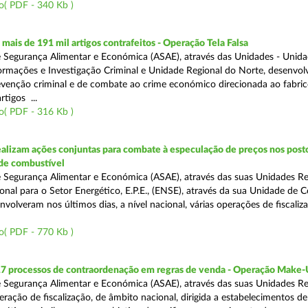
o( PDF - 340 Kb )
ais de 191 mil artigos contrafeitos - Operação Tela Falsa
 Segurança Alimentar e Económica (ASAE), através das Unidades - Unid
ormações e Investigação Criminal e Unidade Regional do Norte, desenvo
venção criminal e de combate ao crime económico direcionada ao fabric
rtigos ...
o( PDF - 316 Kb )
alizam ações conjuntas para combate à especulação de preços nos post
de combustível
 Segurança Alimentar e Económica (ASAE), através das suas Unidades Reg
onal para o Setor Energético, E.P.E., (ENSE), através da sua Unidade de C
volveram nos últimos dias, a nível nacional, várias operações de fiscaliz
o( PDF - 770 Kb )
17 processos de contraordenação em regras de venda - Operação Make
 Segurança Alimentar e Económica (ASAE), através das suas Unidades Re
ração de fiscalização, de âmbito nacional, dirigida a estabelecimentos de