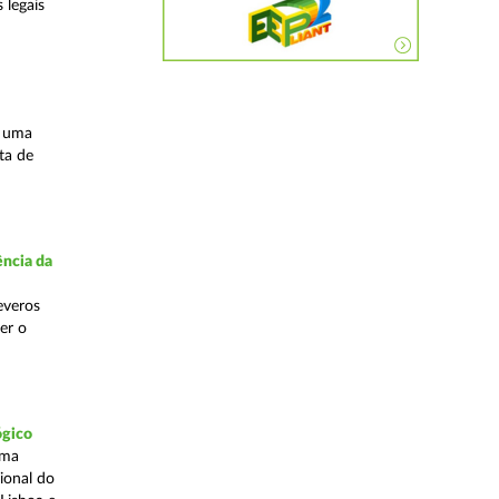
 legais
s uma
ta de
ncia da
everos
er o
ógico
uma
ional do