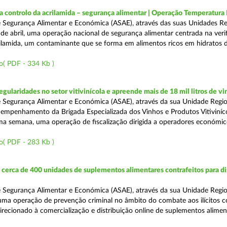
a controlo da acrilamida – segurança alimentar | Operação Temperatur
 Segurança Alimentar e Económica (ASAE), através das suas Unidades Re
 de abril, uma operação nacional de segurança alimentar centrada na veri
ilamida, um contaminante que se forma em alimentos ricos em hidratos 
o( PDF - 334 Kb )
egularidades no setor vitivinícola e apreende mais de 18 mil litros de v
 Segurança Alimentar e Económica (ASAE), através da sua Unidade Regio
empenhamento da Brigada Especializada dos Vinhos e Produtos Vitiviníco
tima semana, uma operação de fiscalização dirigida a operadores económi
o( PDF - 283 Kb )
erca de 400 unidades de suplementos alimentares contrafeitos para di
 Segurança Alimentar e Económica (ASAE), através da sua Unidade Regio
 uma operação de prevenção criminal no âmbito do combate aos ilícitos c
direcionado à comercialização e distribuição online de suplementos alime