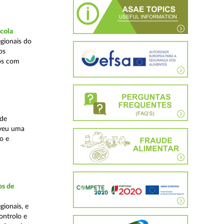
ícola
gionais do
os
cos com
ade
lveu uma
o e
os de
ionais, e
ontrolo e