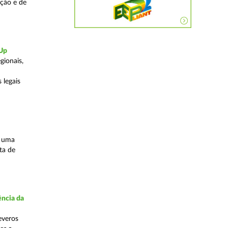
ação e de
-Up
gionais,
 legais
s uma
ta de
ncia da
everos