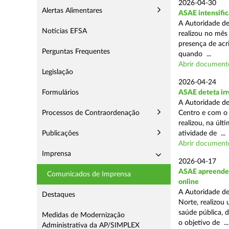
2026-04-30
Alertas Alimentares
ASAE intensific
A Autoridade de
Notícias EFSA
realizou no mês
presença de acr
Perguntas Frequentes
quando ...
Abrir document
Legislação
2026-04-24
Formulários
ASAE deteta irr
A Autoridade de
Processos de Contraordenação
Centro e com o 
realizou, na úl
Publicações
atividade de ...
Abrir document
Imprensa
2026-04-17
ASAE apreende c
Comunicados de Imprensa
online
A Autoridade de
Destaques
Norte, realizou
saúde pública, 
Medidas de Modernização
o objetivo de ...
Administrativa da AP/SIMPLEX