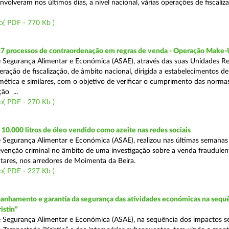
volveram nos últimos dias, a nível nacional, várias operações de fiscaliz
o( PDF - 770 Kb )
17 processos de contraordenação em regras de venda - Operação Make
 Segurança Alimentar e Económica (ASAE), através das suas Unidades Re
ração de fiscalização, de âmbito nacional, dirigida a estabelecimentos de
mética e similares, com o objetivo de verificar o cumprimento das normas
ção ...
o( PDF - 270 Kb )
0.000 litros de óleo vendido como azeite nas redes sociais
 Segurança Alimentar e Económica (ASAE), realizou nas últimas semana
venção criminal no âmbito de uma investigação sobre a venda fraudulen
tares, nos arredores de Moimenta da Beira.
o( PDF - 227 Kb )
nhamento e garantia da segurança das atividades económicas na sequê
istin”
 Segurança Alimentar e Económica (ASAE), na sequência dos impactos s