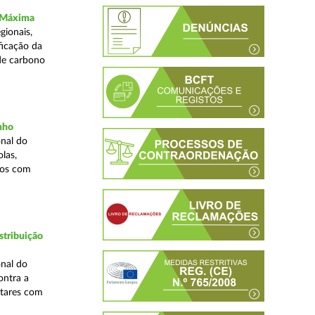
a Máxima
gionais,
ficação da
de carbono
inho
nal do
las,
cos com
stribuição
nal do
ontra a
ntares com