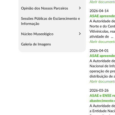
Abrir document
Opinião dos Nossos Parceiros
2026-04-14
ASAE apreende m
Sessões Públicas de Esclarecimento e
A Autoridade de
Informação
Norte e do Cent
Vitivinícolas, r
Núcleo Museológico
atividade de ...
Abrir document
Galeria de Imagens
2026-04-01
ASAE apreende m
A Autoridade de
Nacional de Inf
operação de pre
distribuição de a
Abrir document
2026-03-26
ASAE e ENSE re
abastecimento 
A Autoridade de
a Entidade Naci