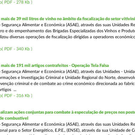
o( PDF - 278 Kb )
ais de 39 mil litros de vinho no âmbito da fiscalização do setor vitivin
 Segurança Alimentar e Económica (ASAE), através das suas Unidades Re
ro e do empenhamento das Brigadas Especializadas dos Vinhos e Produt
ealizou diversas operações de fiscalização dirigidas a operadores económi
o( PDF - 340 Kb )
ais de 191 mil artigos contrafeitos - Operação Tela Falsa
 Segurança Alimentar e Económica (ASAE), através das Unidades - Unid
ormações e Investigação Criminal e Unidade Regional do Norte, desenvo
venção criminal e de combate ao crime económico direcionada ao fabric
rtigos ...
o( PDF - 316 Kb )
alizam ações conjuntas para combate à especulação de preços nos post
de combustível
 Segurança Alimentar e Económica (ASAE), através das suas Unidades Reg
onal para o Setor Energético, E.P.E., (ENSE), através da sua Unidade de C