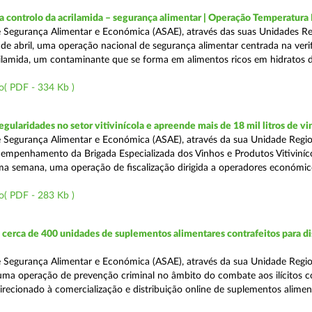
a controlo da acrilamida – segurança alimentar | Operação Temperatur
 Segurança Alimentar e Económica (ASAE), através das suas Unidades Re
 de abril, uma operação nacional de segurança alimentar centrada na veri
ilamida, um contaminante que se forma em alimentos ricos em hidratos 
o( PDF - 334 Kb )
egularidades no setor vitivinícola e apreende mais de 18 mil litros de v
 Segurança Alimentar e Económica (ASAE), através da sua Unidade Regio
empenhamento da Brigada Especializada dos Vinhos e Produtos Vitiviníco
tima semana, uma operação de fiscalização dirigida a operadores económi
o( PDF - 283 Kb )
erca de 400 unidades de suplementos alimentares contrafeitos para di
 Segurança Alimentar e Económica (ASAE), através da sua Unidade Regio
 uma operação de prevenção criminal no âmbito do combate aos ilícitos c
direcionado à comercialização e distribuição online de suplementos alime