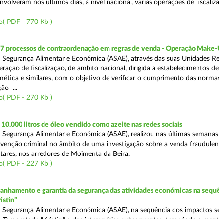
volveram nos últimos dias, a nível nacional, várias operações de fiscaliz
o( PDF - 770 Kb )
17 processos de contraordenação em regras de venda - Operação Make
 Segurança Alimentar e Económica (ASAE), através das suas Unidades Re
ração de fiscalização, de âmbito nacional, dirigida a estabelecimentos de
mética e similares, com o objetivo de verificar o cumprimento das normas
ção ...
o( PDF - 270 Kb )
0.000 litros de óleo vendido como azeite nas redes sociais
 Segurança Alimentar e Económica (ASAE), realizou nas últimas semana
venção criminal no âmbito de uma investigação sobre a venda fraudulen
tares, nos arredores de Moimenta da Beira.
o( PDF - 227 Kb )
nhamento e garantia da segurança das atividades económicas na sequê
istin”
 Segurança Alimentar e Económica (ASAE), na sequência dos impactos s