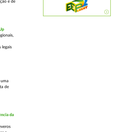
ação e de
-Up
gionais,
 legais
s uma
ta de
ncia da
everos