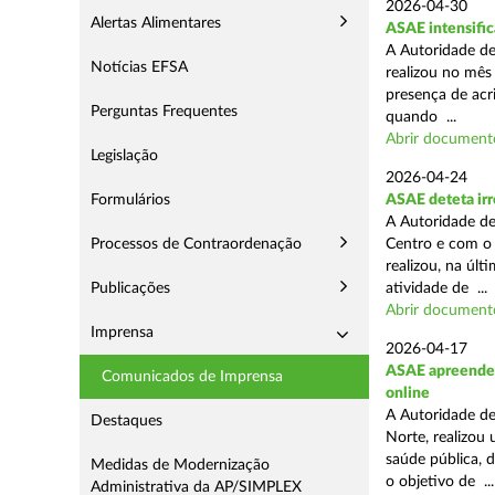
2026-04-30
Alertas Alimentares
ASAE intensific
A Autoridade de
Notícias EFSA
realizou no mês
presença de acr
Perguntas Frequentes
quando ...
Abrir document
Legislação
2026-04-24
Formulários
ASAE deteta irr
A Autoridade de
Processos de Contraordenação
Centro e com o 
realizou, na úl
Publicações
atividade de ...
Abrir document
Imprensa
2026-04-17
ASAE apreende c
Comunicados de Imprensa
online
A Autoridade de
Destaques
Norte, realizou
saúde pública, 
Medidas de Modernização
o objetivo de ...
Administrativa da AP/SIMPLEX