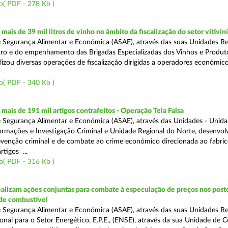
o( PDF - 278 Kb )
ais de 39 mil litros de vinho no âmbito da fiscalização do setor vitivin
 Segurança Alimentar e Económica (ASAE), através das suas Unidades Re
ro e do empenhamento das Brigadas Especializadas dos Vinhos e Produt
ealizou diversas operações de fiscalização dirigidas a operadores económi
o( PDF - 340 Kb )
ais de 191 mil artigos contrafeitos - Operação Tela Falsa
 Segurança Alimentar e Económica (ASAE), através das Unidades - Unid
ormações e Investigação Criminal e Unidade Regional do Norte, desenvo
venção criminal e de combate ao crime económico direcionada ao fabric
rtigos ...
o( PDF - 316 Kb )
alizam ações conjuntas para combate à especulação de preços nos post
de combustível
 Segurança Alimentar e Económica (ASAE), através das suas Unidades Reg
onal para o Setor Energético, E.P.E., (ENSE), através da sua Unidade de C