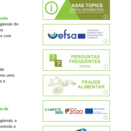
ícola
gionais do
os
cos com
ade
lveu uma
o e
os de
ionais, e
ontrolo e