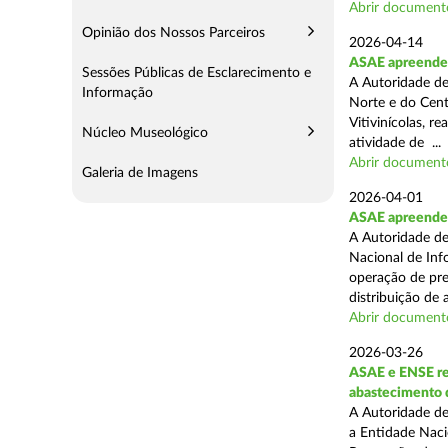
Abrir document
Opinião dos Nossos Parceiros
2026-04-14
ASAE apreende m
Sessões Públicas de Esclarecimento e
A Autoridade de
Informação
Norte e do Cent
Vitivinícolas, r
Núcleo Museológico
atividade de ...
Abrir document
Galeria de Imagens
2026-04-01
ASAE apreende m
A Autoridade de
Nacional de Inf
operação de pre
distribuição de a
Abrir document
2026-03-26
ASAE e ENSE re
abastecimento 
A Autoridade de
a Entidade Naci