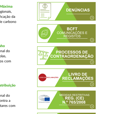
a Máxima
gionais,
ficação da
de carbono
inho
nal do
las,
cos com
stribuição
nal do
ontra a
ntares com