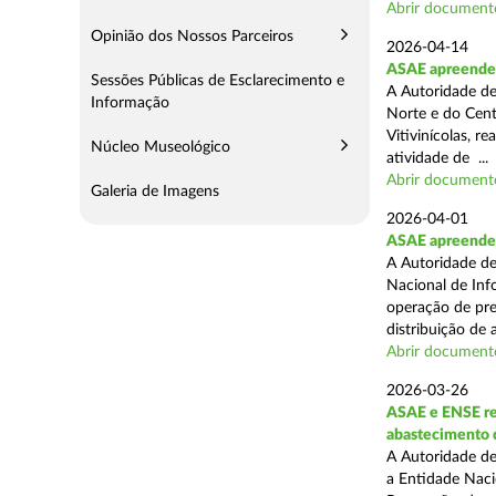
Abrir document
Opinião dos Nossos Parceiros
2026-04-14
ASAE apreende m
Sessões Públicas de Esclarecimento e
A Autoridade de
Informação
Norte e do Cent
Vitivinícolas, r
Núcleo Museológico
atividade de ...
Abrir document
Galeria de Imagens
2026-04-01
ASAE apreende m
A Autoridade de
Nacional de Inf
operação de pre
distribuição de a
Abrir document
2026-03-26
ASAE e ENSE re
abastecimento 
A Autoridade de
a Entidade Naci