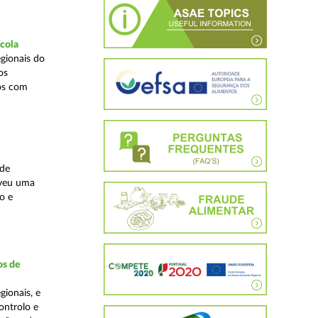
ícola
gionais do
os
cos com
ade
lveu uma
o e
os de
ionais, e
ontrolo e