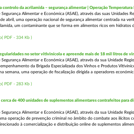
a controlo da acrilamida – segurança alimentar | Operação Temperatur
 Segurança Alimentar e Económica (ASAE), através das suas Unidades Re
 de abril, uma operação nacional de segurança alimentar centrada na veri
ilamida, um contaminante que se forma em alimentos ricos em hidratos 
o( PDF - 334 Kb )
egularidades no setor vitivinícola e apreende mais de 18 mil litros de v
 Segurança Alimentar e Económica (ASAE), através da sua Unidade Regio
empenhamento da Brigada Especializada dos Vinhos e Produtos Vitiviníco
tima semana, uma operação de fiscalização dirigida a operadores económi
o( PDF - 283 Kb )
erca de 400 unidades de suplementos alimentares contrafeitos para di
 Segurança Alimentar e Económica (ASAE), através da sua Unidade Regio
 uma operação de prevenção criminal no âmbito do combate aos ilícitos c
direcionado à comercialização e distribuição online de suplementos alime