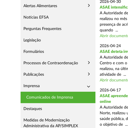
2026-04-30
Alertas Alimentares
ASAE intensific
A Autoridade de
Notícias EFSA
realizou no mês
presença de acr
Perguntas Frequentes
quando ...
Abrir document
Legislação
2026-04-24
Formulários
ASAE deteta irr
A Autoridade de
Processos de Contraordenação
Centro e com o 
realizou, na úl
Publicações
atividade de ...
Abrir document
Imprensa
2026-04-17
ASAE apreende c
Comunicados de Imprensa
online
A Autoridade de
Destaques
Norte, realizou
saúde pública, 
Medidas de Modernização
o objetivo de ...
Administrativa da AP/SIMPLEX