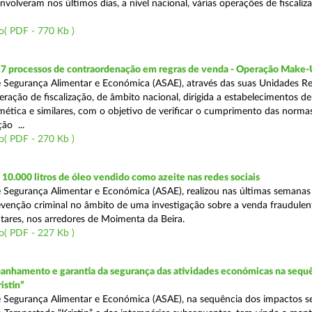
volveram nos últimos dias, a nível nacional, várias operações de fiscaliz
o( PDF - 770 Kb )
17 processos de contraordenação em regras de venda - Operação Make
 Segurança Alimentar e Económica (ASAE), através das suas Unidades Re
ração de fiscalização, de âmbito nacional, dirigida a estabelecimentos de
mética e similares, com o objetivo de verificar o cumprimento das normas
ção ...
o( PDF - 270 Kb )
0.000 litros de óleo vendido como azeite nas redes sociais
 Segurança Alimentar e Económica (ASAE), realizou nas últimas semana
venção criminal no âmbito de uma investigação sobre a venda fraudulen
tares, nos arredores de Moimenta da Beira.
o( PDF - 227 Kb )
nhamento e garantia da segurança das atividades económicas na sequê
istin”
 Segurança Alimentar e Económica (ASAE), na sequência dos impactos s