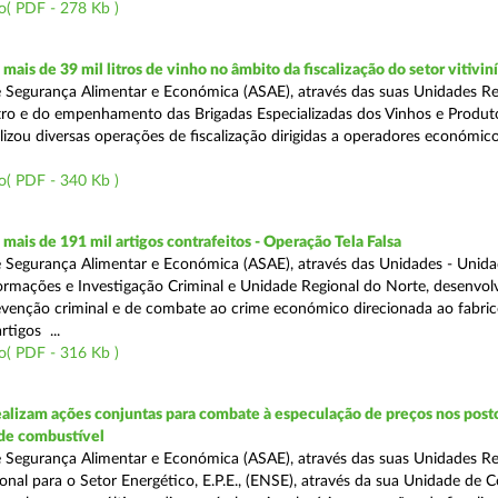
o( PDF - 278 Kb )
ais de 39 mil litros de vinho no âmbito da fiscalização do setor vitivin
 Segurança Alimentar e Económica (ASAE), através das suas Unidades Re
ro e do empenhamento das Brigadas Especializadas dos Vinhos e Produt
ealizou diversas operações de fiscalização dirigidas a operadores económi
o( PDF - 340 Kb )
ais de 191 mil artigos contrafeitos - Operação Tela Falsa
 Segurança Alimentar e Económica (ASAE), através das Unidades - Unid
ormações e Investigação Criminal e Unidade Regional do Norte, desenvo
venção criminal e de combate ao crime económico direcionada ao fabric
rtigos ...
o( PDF - 316 Kb )
alizam ações conjuntas para combate à especulação de preços nos post
de combustível
 Segurança Alimentar e Económica (ASAE), através das suas Unidades Reg
onal para o Setor Energético, E.P.E., (ENSE), através da sua Unidade de C