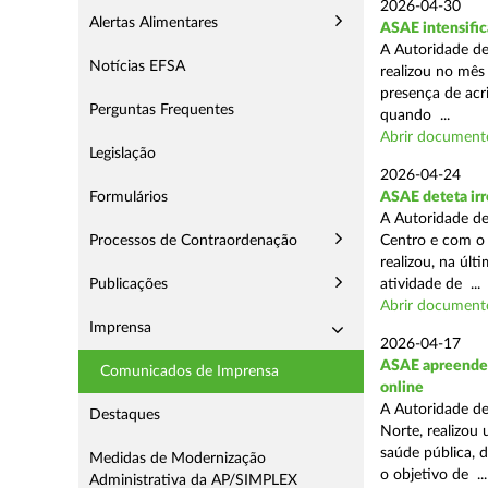
2026-04-30
Alertas Alimentares
ASAE intensific
A Autoridade de
Notícias EFSA
realizou no mês
presença de acr
Perguntas Frequentes
quando ...
Abrir document
Legislação
2026-04-24
Formulários
ASAE deteta irr
A Autoridade de
Processos de Contraordenação
Centro e com o 
realizou, na úl
Publicações
atividade de ...
Abrir document
Imprensa
2026-04-17
ASAE apreende c
Comunicados de Imprensa
online
A Autoridade de
Destaques
Norte, realizou
saúde pública, 
Medidas de Modernização
o objetivo de ...
Administrativa da AP/SIMPLEX