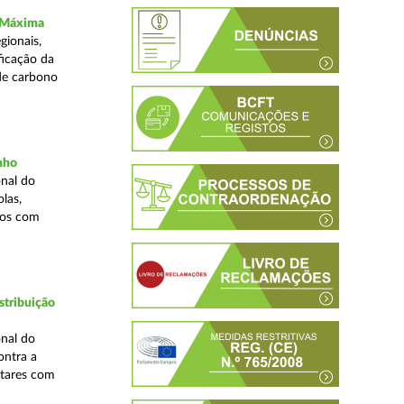
a Máxima
gionais,
ficação da
de carbono
inho
nal do
las,
cos com
stribuição
nal do
ontra a
ntares com