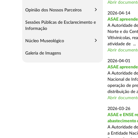
Abrir document
Opinião dos Nossos Parceiros
2026-04-14
ASAE apreende m
Sessões Públicas de Esclarecimento e
A Autoridade de
Informação
Norte e do Cent
Vitivinícolas, r
Núcleo Museológico
atividade de ...
Abrir document
Galeria de Imagens
2026-04-01
ASAE apreende m
A Autoridade de
Nacional de Inf
operação de pre
distribuição de a
Abrir document
2026-03-26
ASAE e ENSE re
abastecimento 
A Autoridade de
a Entidade Naci