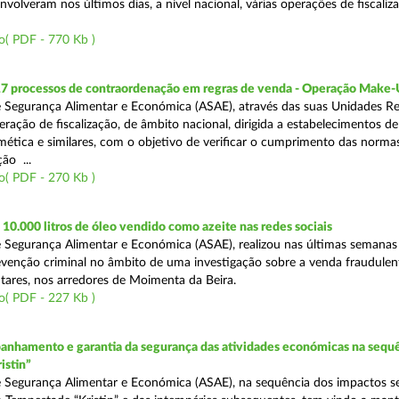
volveram nos últimos dias, a nível nacional, várias operações de fiscaliz
o( PDF - 770 Kb )
17 processos de contraordenação em regras de venda - Operação Make
 Segurança Alimentar e Económica (ASAE), através das suas Unidades Re
ração de fiscalização, de âmbito nacional, dirigida a estabelecimentos de
mética e similares, com o objetivo de verificar o cumprimento das normas
ção ...
o( PDF - 270 Kb )
0.000 litros de óleo vendido como azeite nas redes sociais
 Segurança Alimentar e Económica (ASAE), realizou nas últimas semana
venção criminal no âmbito de uma investigação sobre a venda fraudulen
tares, nos arredores de Moimenta da Beira.
o( PDF - 227 Kb )
nhamento e garantia da segurança das atividades económicas na sequê
istin”
 Segurança Alimentar e Económica (ASAE), na sequência dos impactos s