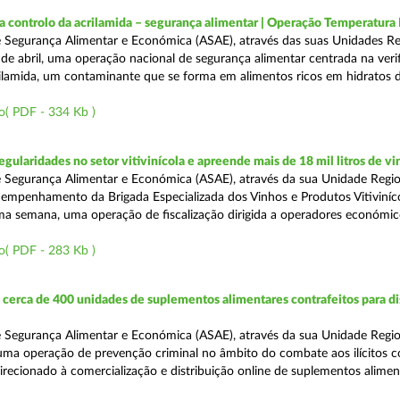
a controlo da acrilamida – segurança alimentar | Operação Temperatur
 Segurança Alimentar e Económica (ASAE), através das suas Unidades Re
 de abril, uma operação nacional de segurança alimentar centrada na veri
ilamida, um contaminante que se forma em alimentos ricos em hidratos 
o( PDF - 334 Kb )
egularidades no setor vitivinícola e apreende mais de 18 mil litros de v
 Segurança Alimentar e Económica (ASAE), através da sua Unidade Regio
empenhamento da Brigada Especializada dos Vinhos e Produtos Vitiviníco
tima semana, uma operação de fiscalização dirigida a operadores económi
o( PDF - 283 Kb )
erca de 400 unidades de suplementos alimentares contrafeitos para di
 Segurança Alimentar e Económica (ASAE), através da sua Unidade Regio
 uma operação de prevenção criminal no âmbito do combate aos ilícitos c
direcionado à comercialização e distribuição online de suplementos alime