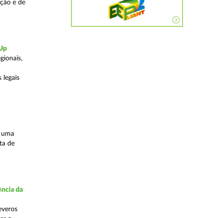
ação e de
-Up
gionais,
 legais
s uma
ta de
ncia da
everos