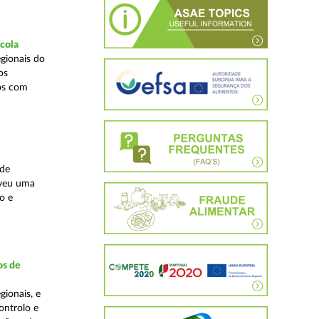
ícola
gionais do
os
cos com
ade
lveu uma
o e
os de
ionais, e
ontrolo e