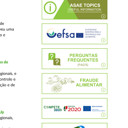
ade
lveu uma
o e
os de
ionais, e
ontrolo e
ação e de
-Up
gionais,