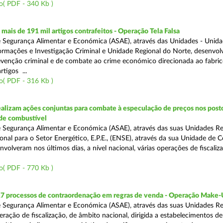
o( PDF - 340 Kb )
ais de 191 mil artigos contrafeitos - Operação Tela Falsa
 Segurança Alimentar e Económica (ASAE), através das Unidades - Unid
ormações e Investigação Criminal e Unidade Regional do Norte, desenvo
venção criminal e de combate ao crime económico direcionada ao fabric
rtigos ...
o( PDF - 316 Kb )
alizam ações conjuntas para combate à especulação de preços nos post
de combustível
 Segurança Alimentar e Económica (ASAE), através das suas Unidades Reg
onal para o Setor Energético, E.P.E., (ENSE), através da sua Unidade de C
volveram nos últimos dias, a nível nacional, várias operações de fiscaliz
o( PDF - 770 Kb )
17 processos de contraordenação em regras de venda - Operação Make
 Segurança Alimentar e Económica (ASAE), através das suas Unidades Re
ração de fiscalização, de âmbito nacional, dirigida a estabelecimentos de