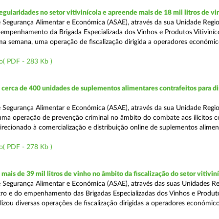
egularidades no setor vitivinícola e apreende mais de 18 mil litros de v
 Segurança Alimentar e Económica (ASAE), através da sua Unidade Regio
empenhamento da Brigada Especializada dos Vinhos e Produtos Vitiviníco
tima semana, uma operação de fiscalização dirigida a operadores económi
o( PDF - 283 Kb )
erca de 400 unidades de suplementos alimentares contrafeitos para di
 Segurança Alimentar e Económica (ASAE), através da sua Unidade Regio
 uma operação de prevenção criminal no âmbito do combate aos ilícitos c
direcionado à comercialização e distribuição online de suplementos alime
o( PDF - 278 Kb )
ais de 39 mil litros de vinho no âmbito da fiscalização do setor vitivin
 Segurança Alimentar e Económica (ASAE), através das suas Unidades Re
ro e do empenhamento das Brigadas Especializadas dos Vinhos e Produt
ealizou diversas operações de fiscalização dirigidas a operadores económi