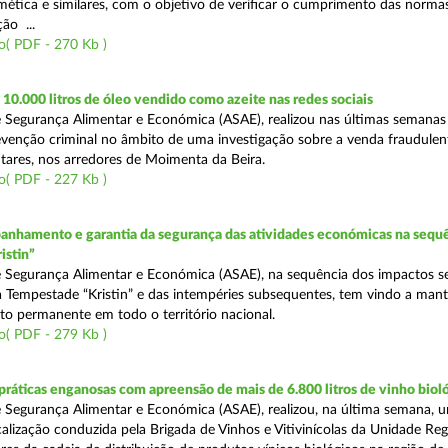
mética e similares, com o objetivo de verificar o cumprimento das normas
ção ...
o( PDF - 270 Kb )
0.000 litros de óleo vendido como azeite nas redes sociais
 Segurança Alimentar e Económica (ASAE), realizou nas últimas semana
venção criminal no âmbito de uma investigação sobre a venda fraudulen
tares, nos arredores de Moimenta da Beira.
o( PDF - 227 Kb )
nhamento e garantia da segurança das atividades económicas na sequê
istin”
 Segurança Alimentar e Económica (ASAE), na sequência dos impactos s
 Tempestade “Kristin” e das intempéries subsequentes, tem vindo a mant
 permanente em todo o território nacional.
o( PDF - 279 Kb )
áticas enganosas com apreensão de mais de 6.800 litros de vinho biol
 Segurança Alimentar e Económica (ASAE), realizou, na última semana, 
calização conduzida pela Brigada de Vinhos e Vitivinícolas da Unidade Reg