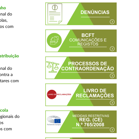
inho
nal do
las,
cos com
stribuição
nal do
ontra a
ntares com
ícola
gionais do
os
cos com