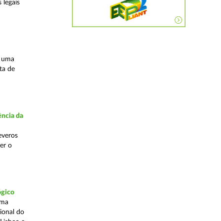
 legais
s uma
ta de
ncia da
everos
er o
ógico
uma
ional do