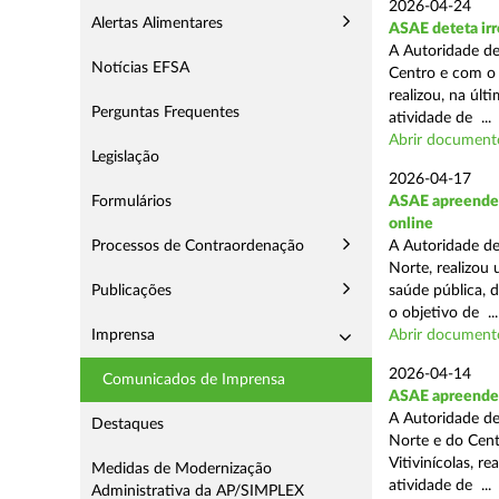
2026-04-24
Alertas Alimentares
ASAE deteta irr
A Autoridade de
Notícias EFSA
Centro e com o 
realizou, na úl
Perguntas Frequentes
atividade de ...
Abrir document
Legislação
2026-04-17
Formulários
ASAE apreende c
online
Processos de Contraordenação
A Autoridade de
Norte, realizou
Publicações
saúde pública, 
o objetivo de ...
Imprensa
Abrir document
2026-04-14
Comunicados de Imprensa
ASAE apreende m
A Autoridade de
Destaques
Norte e do Cent
Vitivinícolas, r
Medidas de Modernização
atividade de ...
Administrativa da AP/SIMPLEX