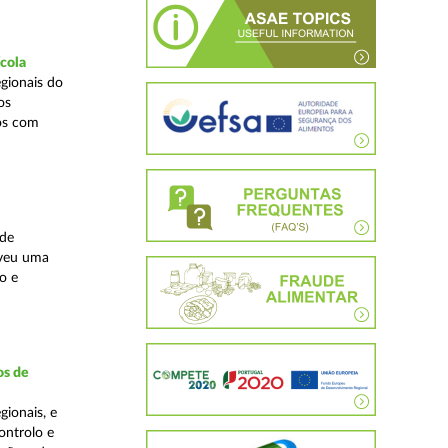
ícola
gionais do
os
cos com
ade
lveu uma
o e
os de
ionais, e
ontrolo e