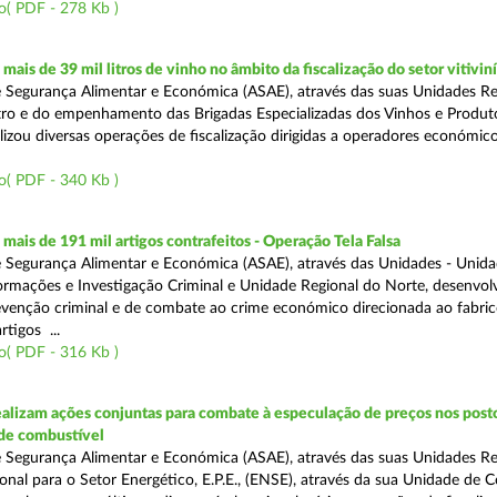
o( PDF - 278 Kb )
ais de 39 mil litros de vinho no âmbito da fiscalização do setor vitivin
 Segurança Alimentar e Económica (ASAE), através das suas Unidades Re
ro e do empenhamento das Brigadas Especializadas dos Vinhos e Produt
ealizou diversas operações de fiscalização dirigidas a operadores económi
o( PDF - 340 Kb )
ais de 191 mil artigos contrafeitos - Operação Tela Falsa
 Segurança Alimentar e Económica (ASAE), através das Unidades - Unid
ormações e Investigação Criminal e Unidade Regional do Norte, desenvo
venção criminal e de combate ao crime económico direcionada ao fabric
rtigos ...
o( PDF - 316 Kb )
alizam ações conjuntas para combate à especulação de preços nos post
de combustível
 Segurança Alimentar e Económica (ASAE), através das suas Unidades Reg
onal para o Setor Energético, E.P.E., (ENSE), através da sua Unidade de C