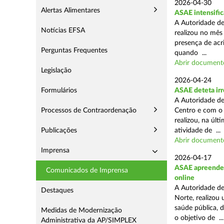
2026-04-30
Alertas Alimentares
ASAE intensific
A Autoridade de
Notícias EFSA
realizou no mês
presença de acr
Perguntas Frequentes
quando ...
Abrir document
Legislação
2026-04-24
Formulários
ASAE deteta irr
A Autoridade de
Processos de Contraordenação
Centro e com o 
realizou, na úl
Publicações
atividade de ...
Abrir document
Imprensa
2026-04-17
ASAE apreende c
Comunicados de Imprensa
online
A Autoridade de
Destaques
Norte, realizou
saúde pública, 
Medidas de Modernização
o objetivo de ...
Administrativa da AP/SIMPLEX