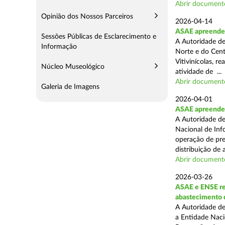
Abrir document
Opinião dos Nossos Parceiros
2026-04-14
ASAE apreende m
Sessões Públicas de Esclarecimento e
A Autoridade de
Informação
Norte e do Cent
Vitivinícolas, r
Núcleo Museológico
atividade de ...
Abrir document
Galeria de Imagens
2026-04-01
ASAE apreende m
A Autoridade de
Nacional de Inf
operação de pre
distribuição de a
Abrir document
2026-03-26
ASAE e ENSE re
abastecimento 
A Autoridade de
a Entidade Naci