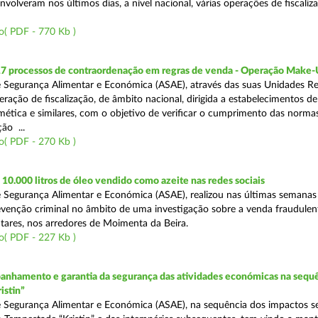
volveram nos últimos dias, a nível nacional, várias operações de fiscaliz
o( PDF - 770 Kb )
17 processos de contraordenação em regras de venda - Operação Make
 Segurança Alimentar e Económica (ASAE), através das suas Unidades Re
ração de fiscalização, de âmbito nacional, dirigida a estabelecimentos de
mética e similares, com o objetivo de verificar o cumprimento das normas
ção ...
o( PDF - 270 Kb )
0.000 litros de óleo vendido como azeite nas redes sociais
 Segurança Alimentar e Económica (ASAE), realizou nas últimas semana
venção criminal no âmbito de uma investigação sobre a venda fraudulen
tares, nos arredores de Moimenta da Beira.
o( PDF - 227 Kb )
nhamento e garantia da segurança das atividades económicas na sequê
istin”
 Segurança Alimentar e Económica (ASAE), na sequência dos impactos s