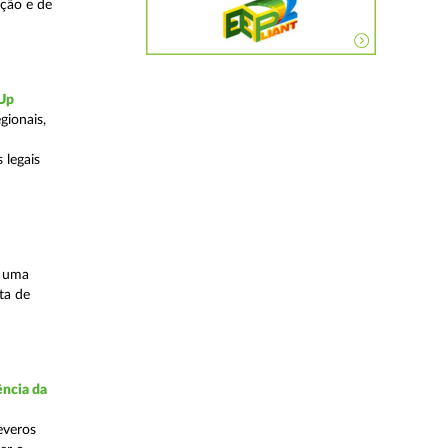
ação e de
-Up
gionais,
 legais
s uma
ta de
ncia da
everos