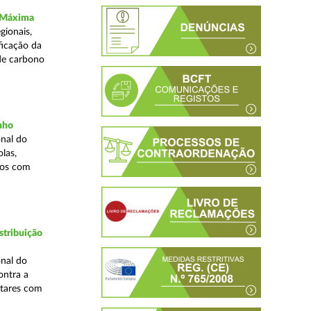
a Máxima
gionais,
ficação da
de carbono
inho
nal do
las,
cos com
stribuição
nal do
ontra a
ntares com