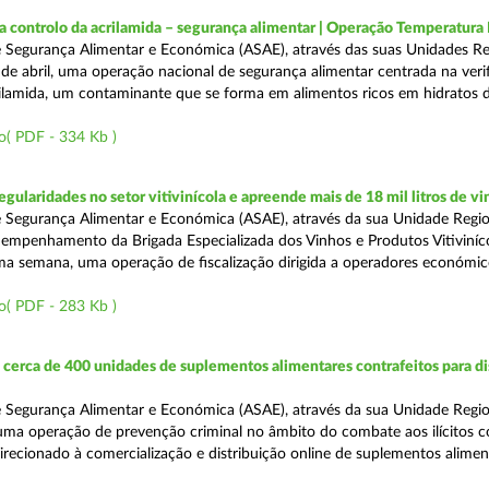
a controlo da acrilamida – segurança alimentar | Operação Temperatur
 Segurança Alimentar e Económica (ASAE), através das suas Unidades Re
 de abril, uma operação nacional de segurança alimentar centrada na veri
ilamida, um contaminante que se forma em alimentos ricos em hidratos 
o( PDF - 334 Kb )
egularidades no setor vitivinícola e apreende mais de 18 mil litros de v
 Segurança Alimentar e Económica (ASAE), através da sua Unidade Regio
empenhamento da Brigada Especializada dos Vinhos e Produtos Vitiviníco
tima semana, uma operação de fiscalização dirigida a operadores económi
o( PDF - 283 Kb )
erca de 400 unidades de suplementos alimentares contrafeitos para di
 Segurança Alimentar e Económica (ASAE), através da sua Unidade Regio
 uma operação de prevenção criminal no âmbito do combate aos ilícitos c
direcionado à comercialização e distribuição online de suplementos alime