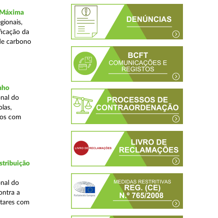
a Máxima
gionais,
ficação da
de carbono
inho
nal do
las,
cos com
stribuição
nal do
ontra a
ntares com