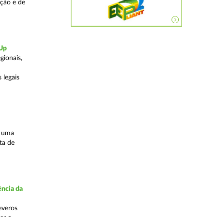
ação e de
-Up
gionais,
 legais
s uma
ta de
ncia da
everos