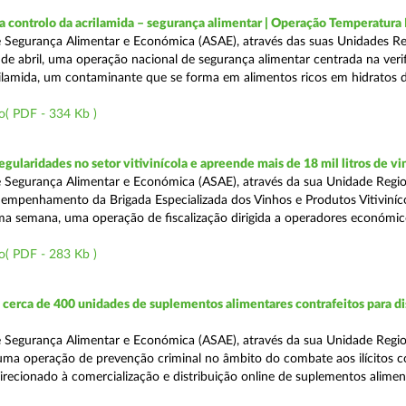
a controlo da acrilamida – segurança alimentar | Operação Temperatur
 Segurança Alimentar e Económica (ASAE), através das suas Unidades Re
 de abril, uma operação nacional de segurança alimentar centrada na veri
ilamida, um contaminante que se forma em alimentos ricos em hidratos 
o( PDF - 334 Kb )
egularidades no setor vitivinícola e apreende mais de 18 mil litros de v
 Segurança Alimentar e Económica (ASAE), através da sua Unidade Regio
empenhamento da Brigada Especializada dos Vinhos e Produtos Vitiviníco
tima semana, uma operação de fiscalização dirigida a operadores económi
o( PDF - 283 Kb )
erca de 400 unidades de suplementos alimentares contrafeitos para di
 Segurança Alimentar e Económica (ASAE), através da sua Unidade Regio
 uma operação de prevenção criminal no âmbito do combate aos ilícitos c
direcionado à comercialização e distribuição online de suplementos alime