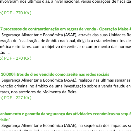
volveram nos últimos dias, a nível nacional, várias operações de fiscaliz
o( PDF - 770 Kb )
17 processos de contraordenação em regras de venda - Operação Make
 Segurança Alimentar e Económica (ASAE), através das suas Unidades Re
ração de fiscalização, de âmbito nacional, dirigida a estabelecimentos de
mética e similares, com o objetivo de verificar o cumprimento das normas
ção ...
o( PDF - 270 Kb )
0.000 litros de óleo vendido como azeite nas redes sociais
 Segurança Alimentar e Económica (ASAE), realizou nas últimas semana
venção criminal no âmbito de uma investigação sobre a venda fraudulen
tares, nos arredores de Moimenta da Beira.
o( PDF - 227 Kb )
nhamento e garantia da segurança das atividades económicas na sequê
istin”
 Segurança Alimentar e Económica (ASAE), na sequência dos impactos s