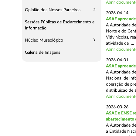
Abrir document
Opinião dos Nossos Parceiros
2026-04-14
ASAE apreende m
Sessões Públicas de Esclarecimento e
A Autoridade de
Informação
Norte e do Cent
Vitivinícolas, r
Núcleo Museológico
atividade de ...
Abrir document
Galeria de Imagens
2026-04-01
ASAE apreende m
A Autoridade de
Nacional de Inf
operação de pre
distribuição de a
Abrir document
2026-03-26
ASAE e ENSE re
abastecimento 
A Autoridade de
a Entidade Naci