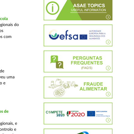
ícola
gionais do
os
cos com
ade
lveu uma
o e
os de
ionais, e
ontrolo e