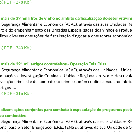
o( PDF - 278 Kb )
ais de 39 mil litros de vinho no âmbito da fiscalização do setor vitivin
 Segurança Alimentar e Económica (ASAE), através das suas Unidades Re
ro e do empenhamento das Brigadas Especializadas dos Vinhos e Produt
ealizou diversas operações de fiscalização dirigidas a operadores económi
o( PDF - 340 Kb )
ais de 191 mil artigos contrafeitos - Operação Tela Falsa
 Segurança Alimentar e Económica (ASAE), através das Unidades - Unid
ormações e Investigação Criminal e Unidade Regional do Norte, desenvo
venção criminal e de combate ao crime económico direcionada ao fabric
rtigos ...
o( PDF - 316 Kb )
alizam ações conjuntas para combate à especulação de preços nos post
de combustível
 Segurança Alimentar e Económica (ASAE), através das suas Unidades Reg
onal para o Setor Energético, E.P.E., (ENSE), através da sua Unidade de C