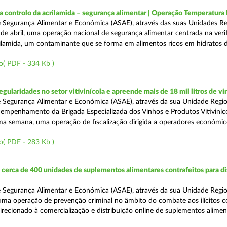
a controlo da acrilamida – segurança alimentar | Operação Temperatur
 Segurança Alimentar e Económica (ASAE), através das suas Unidades Re
 de abril, uma operação nacional de segurança alimentar centrada na veri
ilamida, um contaminante que se forma em alimentos ricos em hidratos 
o( PDF - 334 Kb )
egularidades no setor vitivinícola e apreende mais de 18 mil litros de v
 Segurança Alimentar e Económica (ASAE), através da sua Unidade Regio
empenhamento da Brigada Especializada dos Vinhos e Produtos Vitiviníco
tima semana, uma operação de fiscalização dirigida a operadores económi
o( PDF - 283 Kb )
erca de 400 unidades de suplementos alimentares contrafeitos para di
 Segurança Alimentar e Económica (ASAE), através da sua Unidade Regio
 uma operação de prevenção criminal no âmbito do combate aos ilícitos c
direcionado à comercialização e distribuição online de suplementos alime