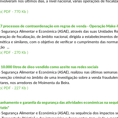
volveram nos últimos dias, a nível nacional, várias operações de fiscaliz
o( PDF - 770 Kb )
17 processos de contraordenação em regras de venda - Operação Make
 Segurança Alimentar e Económica (ASAE), através das suas Unidades Re
ração de fiscalização, de âmbito nacional, dirigida a estabelecimentos de
mética e similares, com o objetivo de verificar o cumprimento das normas
ção ...
o( PDF - 270 Kb )
0.000 litros de óleo vendido como azeite nas redes sociais
 Segurança Alimentar e Económica (ASAE), realizou nas últimas semana
venção criminal no âmbito de uma investigação sobre a venda fraudulen
tares, nos arredores de Moimenta da Beira.
o( PDF - 227 Kb )
nhamento e garantia da segurança das atividades económicas na sequê
istin”
 Segurança Alimentar e Económica (ASAE), na sequência dos impactos s