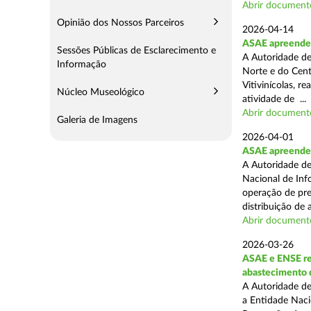
Abrir document
Opinião dos Nossos Parceiros
2026-04-14
ASAE apreende m
Sessões Públicas de Esclarecimento e
A Autoridade de
Informação
Norte e do Cent
Vitivinícolas, r
Núcleo Museológico
atividade de ...
Abrir document
Galeria de Imagens
2026-04-01
ASAE apreende m
A Autoridade de
Nacional de Inf
operação de pre
distribuição de a
Abrir document
2026-03-26
ASAE e ENSE re
abastecimento 
A Autoridade de
a Entidade Naci