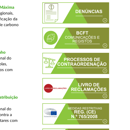
a Máxima
gionais,
ficação da
de carbono
inho
nal do
las,
cos com
stribuição
nal do
ontra a
ntares com