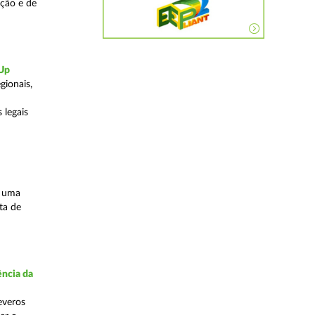
ação e de
-Up
gionais,
 legais
s uma
ta de
ncia da
everos