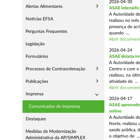
2026-04-30
Alertas Alimentares
ASAE intensific
A Autoridade de
Notícias EFSA
realizou no mês
presença de acr
Perguntas Frequentes
quando ...
Abrir document
Legislação
2026-04-24
Formulários
ASAE deteta irr
A Autoridade de
Processos de Contraordenação
Centro e com o 
realizou, na úl
Publicações
atividade de ...
Abrir document
Imprensa
2026-04-17
ASAE apreende c
Comunicados de Imprensa
online
A Autoridade de
Destaques
Norte, realizou
saúde pública, 
Medidas de Modernização
o objetivo de ...
Administrativa da AP/SIMPLEX