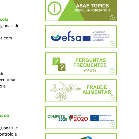
ícola
gionais do
os
cos com
ade
lveu uma
o e
os de
ionais, e
ontrolo e