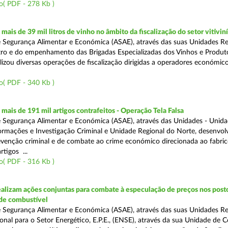
o( PDF - 278 Kb )
ais de 39 mil litros de vinho no âmbito da fiscalização do setor vitivin
 Segurança Alimentar e Económica (ASAE), através das suas Unidades Re
ro e do empenhamento das Brigadas Especializadas dos Vinhos e Produt
ealizou diversas operações de fiscalização dirigidas a operadores económi
o( PDF - 340 Kb )
ais de 191 mil artigos contrafeitos - Operação Tela Falsa
 Segurança Alimentar e Económica (ASAE), através das Unidades - Unid
ormações e Investigação Criminal e Unidade Regional do Norte, desenvo
venção criminal e de combate ao crime económico direcionada ao fabric
rtigos ...
o( PDF - 316 Kb )
alizam ações conjuntas para combate à especulação de preços nos post
de combustível
 Segurança Alimentar e Económica (ASAE), através das suas Unidades Reg
onal para o Setor Energético, E.P.E., (ENSE), através da sua Unidade de C