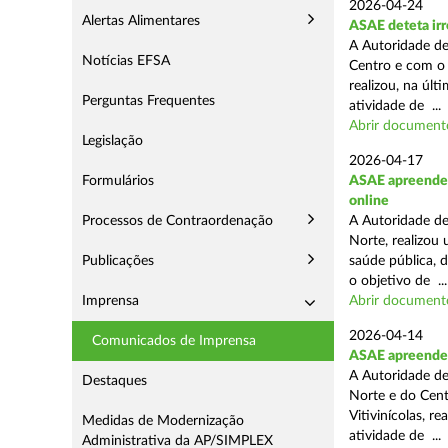
2026-04-24
Alertas Alimentares
ASAE deteta irr
A Autoridade de
Notícias EFSA
Centro e com o 
realizou, na úl
Perguntas Frequentes
atividade de ...
Abrir document
Legislação
2026-04-17
Formulários
ASAE apreende c
online
Processos de Contraordenação
A Autoridade de
Norte, realizou
Publicações
saúde pública, 
o objetivo de ...
Imprensa
Abrir document
2026-04-14
Comunicados de Imprensa
ASAE apreende m
A Autoridade de
Destaques
Norte e do Cent
Vitivinícolas, r
Medidas de Modernização
atividade de ...
Administrativa da AP/SIMPLEX