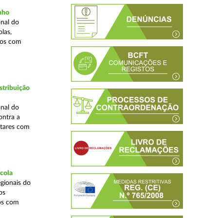
inho
nal do
las,
cos com
stribuição
nal do
ontra a
ntares com
ícola
gionais do
os
cos com