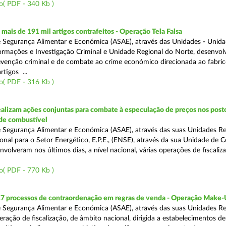
o( PDF - 340 Kb )
ais de 191 mil artigos contrafeitos - Operação Tela Falsa
 Segurança Alimentar e Económica (ASAE), através das Unidades - Unid
ormações e Investigação Criminal e Unidade Regional do Norte, desenvo
venção criminal e de combate ao crime económico direcionada ao fabric
rtigos ...
o( PDF - 316 Kb )
alizam ações conjuntas para combate à especulação de preços nos post
de combustível
 Segurança Alimentar e Económica (ASAE), através das suas Unidades Reg
onal para o Setor Energético, E.P.E., (ENSE), através da sua Unidade de C
volveram nos últimos dias, a nível nacional, várias operações de fiscaliz
o( PDF - 770 Kb )
17 processos de contraordenação em regras de venda - Operação Make
 Segurança Alimentar e Económica (ASAE), através das suas Unidades Re
ração de fiscalização, de âmbito nacional, dirigida a estabelecimentos de