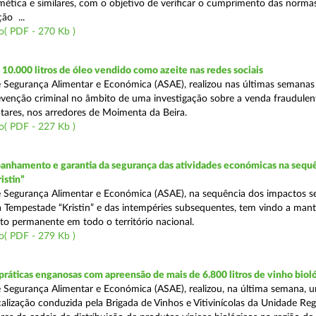
mética e similares, com o objetivo de verificar o cumprimento das normas
ção ...
o( PDF - 270 Kb )
0.000 litros de óleo vendido como azeite nas redes sociais
 Segurança Alimentar e Económica (ASAE), realizou nas últimas semana
venção criminal no âmbito de uma investigação sobre a venda fraudulen
tares, nos arredores de Moimenta da Beira.
o( PDF - 227 Kb )
nhamento e garantia da segurança das atividades económicas na sequê
istin”
 Segurança Alimentar e Económica (ASAE), na sequência dos impactos s
 Tempestade “Kristin” e das intempéries subsequentes, tem vindo a mant
 permanente em todo o território nacional.
o( PDF - 279 Kb )
áticas enganosas com apreensão de mais de 6.800 litros de vinho biol
 Segurança Alimentar e Económica (ASAE), realizou, na última semana, 
calização conduzida pela Brigada de Vinhos e Vitivinícolas da Unidade Reg