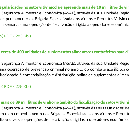
egularidades no setor vitivinícola e apreende mais de 18 mil litros de v
 Segurança Alimentar e Económica (ASAE), através da sua Unidade Regio
empenhamento da Brigada Especializada dos Vinhos e Produtos Vitiviníco
tima semana, uma operação de fiscalização dirigida a operadores económi
o( PDF - 283 Kb )
erca de 400 unidades de suplementos alimentares contrafeitos para di
 Segurança Alimentar e Económica (ASAE), através da sua Unidade Regio
 uma operação de prevenção criminal no âmbito do combate aos ilícitos c
direcionado à comercialização e distribuição online de suplementos alime
o( PDF - 278 Kb )
ais de 39 mil litros de vinho no âmbito da fiscalização do setor vitivin
 Segurança Alimentar e Económica (ASAE), através das suas Unidades Re
ro e do empenhamento das Brigadas Especializadas dos Vinhos e Produt
ealizou diversas operações de fiscalização dirigidas a operadores económi