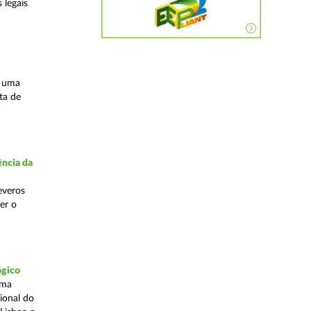
 legais
s uma
ta de
ncia da
everos
er o
ógico
uma
ional do