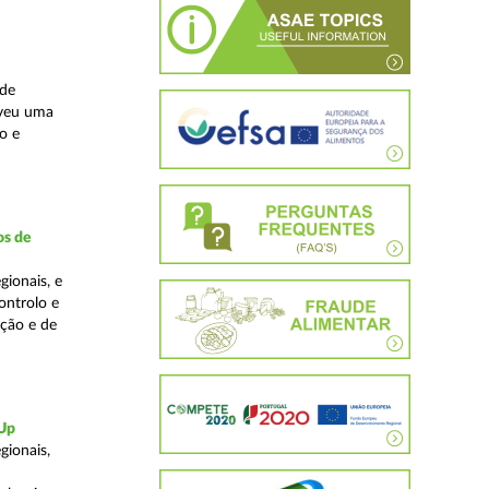
ade
lveu uma
o e
os de
ionais, e
ontrolo e
ação e de
-Up
gionais,