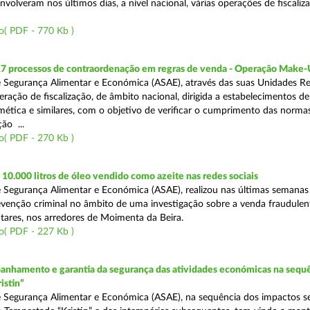
volveram nos últimos dias, a nível nacional, várias operações de fiscaliz
o( PDF - 770 Kb )
17 processos de contraordenação em regras de venda - Operação Make
 Segurança Alimentar e Económica (ASAE), através das suas Unidades Re
ração de fiscalização, de âmbito nacional, dirigida a estabelecimentos de
mética e similares, com o objetivo de verificar o cumprimento das normas
ção ...
o( PDF - 270 Kb )
0.000 litros de óleo vendido como azeite nas redes sociais
 Segurança Alimentar e Económica (ASAE), realizou nas últimas semana
venção criminal no âmbito de uma investigação sobre a venda fraudulen
tares, nos arredores de Moimenta da Beira.
o( PDF - 227 Kb )
nhamento e garantia da segurança das atividades económicas na sequê
istin”
 Segurança Alimentar e Económica (ASAE), na sequência dos impactos s