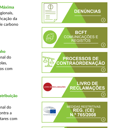
a Máxima
gionais,
ficação da
de carbono
inho
nal do
las,
cos com
stribuição
nal do
ontra a
ntares com