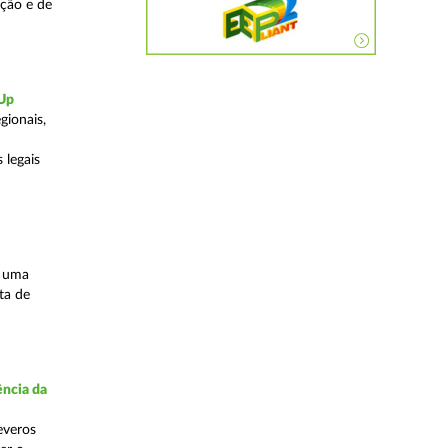
ação e de
-Up
gionais,
 legais
s uma
ta de
ncia da
everos