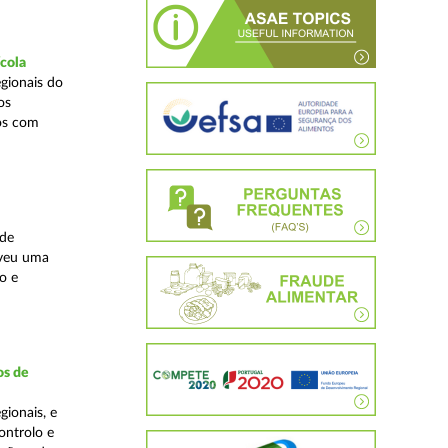
ícola
gionais do
os
cos com
ade
lveu uma
o e
os de
ionais, e
ontrolo e