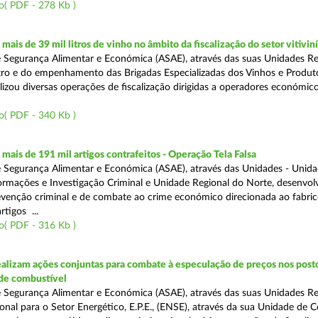
o( PDF - 278 Kb )
ais de 39 mil litros de vinho no âmbito da fiscalização do setor vitivin
 Segurança Alimentar e Económica (ASAE), através das suas Unidades Re
ro e do empenhamento das Brigadas Especializadas dos Vinhos e Produt
ealizou diversas operações de fiscalização dirigidas a operadores económi
o( PDF - 340 Kb )
ais de 191 mil artigos contrafeitos - Operação Tela Falsa
 Segurança Alimentar e Económica (ASAE), através das Unidades - Unid
ormações e Investigação Criminal e Unidade Regional do Norte, desenvo
venção criminal e de combate ao crime económico direcionada ao fabric
rtigos ...
o( PDF - 316 Kb )
alizam ações conjuntas para combate à especulação de preços nos post
de combustível
 Segurança Alimentar e Económica (ASAE), através das suas Unidades Reg
onal para o Setor Energético, E.P.E., (ENSE), através da sua Unidade de C