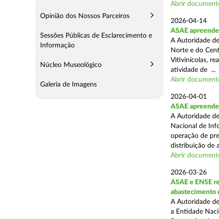
Abrir document
Opinião dos Nossos Parceiros
2026-04-14
ASAE apreende m
Sessões Públicas de Esclarecimento e
A Autoridade de
Informação
Norte e do Cent
Vitivinícolas, r
Núcleo Museológico
atividade de ...
Abrir document
Galeria de Imagens
2026-04-01
ASAE apreende m
A Autoridade de
Nacional de Inf
operação de pre
distribuição de a
Abrir document
2026-03-26
ASAE e ENSE re
abastecimento 
A Autoridade de
a Entidade Naci