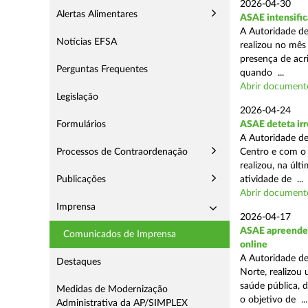
2026-04-30
Alertas Alimentares
ASAE intensific
A Autoridade de
Notícias EFSA
realizou no mês
presença de acr
Perguntas Frequentes
quando ...
Abrir document
Legislação
2026-04-24
Formulários
ASAE deteta irr
A Autoridade de
Processos de Contraordenação
Centro e com o 
realizou, na úl
Publicações
atividade de ...
Abrir document
Imprensa
2026-04-17
ASAE apreende c
Comunicados de Imprensa
online
A Autoridade de
Destaques
Norte, realizou
saúde pública, 
Medidas de Modernização
o objetivo de ...
Administrativa da AP/SIMPLEX