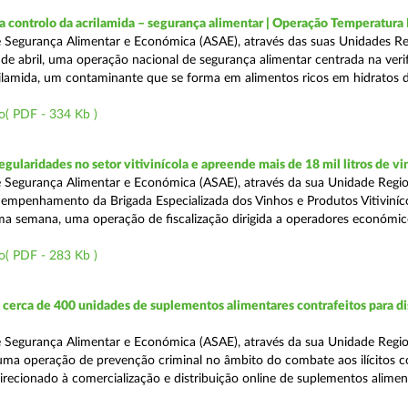
a controlo da acrilamida – segurança alimentar | Operação Temperatur
 Segurança Alimentar e Económica (ASAE), através das suas Unidades Re
 de abril, uma operação nacional de segurança alimentar centrada na veri
ilamida, um contaminante que se forma em alimentos ricos em hidratos 
o( PDF - 334 Kb )
egularidades no setor vitivinícola e apreende mais de 18 mil litros de v
 Segurança Alimentar e Económica (ASAE), através da sua Unidade Regio
empenhamento da Brigada Especializada dos Vinhos e Produtos Vitiviníco
tima semana, uma operação de fiscalização dirigida a operadores económi
o( PDF - 283 Kb )
erca de 400 unidades de suplementos alimentares contrafeitos para di
 Segurança Alimentar e Económica (ASAE), através da sua Unidade Regio
 uma operação de prevenção criminal no âmbito do combate aos ilícitos c
direcionado à comercialização e distribuição online de suplementos alime