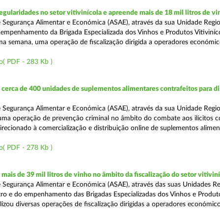
egularidades no setor vitivinícola e apreende mais de 18 mil litros de v
 Segurança Alimentar e Económica (ASAE), através da sua Unidade Regio
empenhamento da Brigada Especializada dos Vinhos e Produtos Vitiviníco
tima semana, uma operação de fiscalização dirigida a operadores económi
o( PDF - 283 Kb )
erca de 400 unidades de suplementos alimentares contrafeitos para di
 Segurança Alimentar e Económica (ASAE), através da sua Unidade Regio
 uma operação de prevenção criminal no âmbito do combate aos ilícitos c
direcionado à comercialização e distribuição online de suplementos alime
o( PDF - 278 Kb )
ais de 39 mil litros de vinho no âmbito da fiscalização do setor vitivin
 Segurança Alimentar e Económica (ASAE), através das suas Unidades Re
ro e do empenhamento das Brigadas Especializadas dos Vinhos e Produt
ealizou diversas operações de fiscalização dirigidas a operadores económi