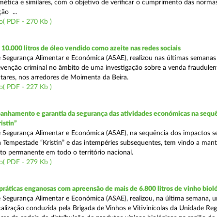
mética e similares, com o objetivo de verificar o cumprimento das normas
ção ...
o( PDF - 270 Kb )
0.000 litros de óleo vendido como azeite nas redes sociais
 Segurança Alimentar e Económica (ASAE), realizou nas últimas semana
venção criminal no âmbito de uma investigação sobre a venda fraudulen
tares, nos arredores de Moimenta da Beira.
o( PDF - 227 Kb )
nhamento e garantia da segurança das atividades económicas na sequê
istin”
 Segurança Alimentar e Económica (ASAE), na sequência dos impactos s
 Tempestade “Kristin” e das intempéries subsequentes, tem vindo a mant
 permanente em todo o território nacional.
o( PDF - 279 Kb )
áticas enganosas com apreensão de mais de 6.800 litros de vinho biol
 Segurança Alimentar e Económica (ASAE), realizou, na última semana, 
calização conduzida pela Brigada de Vinhos e Vitivinícolas da Unidade Reg