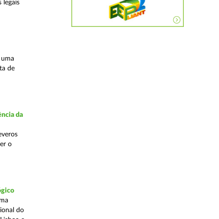
 legais
s uma
ta de
ncia da
everos
er o
ógico
uma
ional do