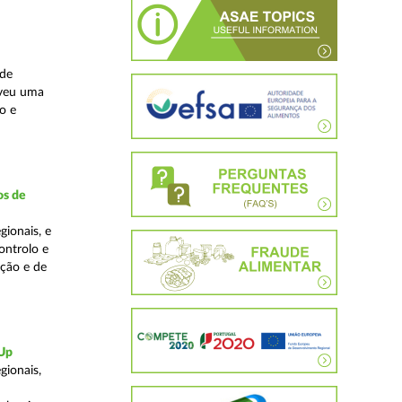
ade
lveu uma
o e
os de
ionais, e
ontrolo e
ação e de
-Up
gionais,