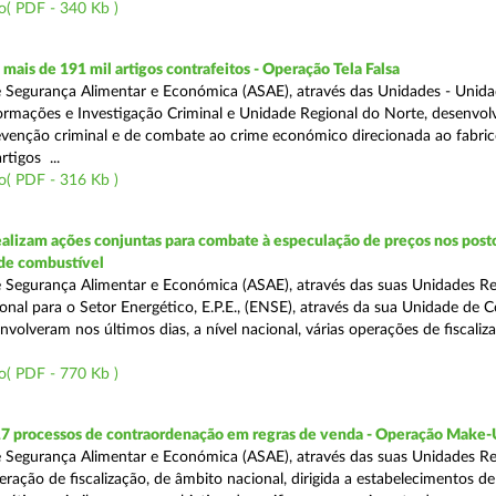
o( PDF - 340 Kb )
ais de 191 mil artigos contrafeitos - Operação Tela Falsa
 Segurança Alimentar e Económica (ASAE), através das Unidades - Unid
ormações e Investigação Criminal e Unidade Regional do Norte, desenvo
venção criminal e de combate ao crime económico direcionada ao fabric
rtigos ...
o( PDF - 316 Kb )
alizam ações conjuntas para combate à especulação de preços nos post
de combustível
 Segurança Alimentar e Económica (ASAE), através das suas Unidades Reg
onal para o Setor Energético, E.P.E., (ENSE), através da sua Unidade de C
volveram nos últimos dias, a nível nacional, várias operações de fiscaliz
o( PDF - 770 Kb )
17 processos de contraordenação em regras de venda - Operação Make
 Segurança Alimentar e Económica (ASAE), através das suas Unidades Re
ração de fiscalização, de âmbito nacional, dirigida a estabelecimentos de