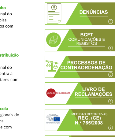
inho
nal do
las,
cos com
stribuição
nal do
ontra a
ntares com
ícola
gionais do
os
cos com