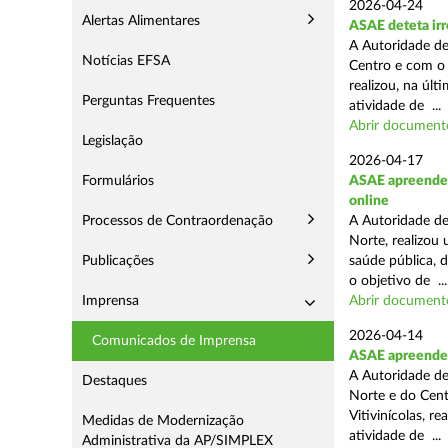
2026-04-24
Alertas Alimentares
ASAE deteta irr
A Autoridade de
Notícias EFSA
Centro e com o 
realizou, na úl
Perguntas Frequentes
atividade de ...
Abrir document
Legislação
2026-04-17
Formulários
ASAE apreende c
online
Processos de Contraordenação
A Autoridade de
Norte, realizou
Publicações
saúde pública, 
o objetivo de ...
Imprensa
Abrir document
2026-04-14
Comunicados de Imprensa
ASAE apreende m
A Autoridade de
Destaques
Norte e do Cent
Vitivinícolas, r
Medidas de Modernização
atividade de ...
Administrativa da AP/SIMPLEX