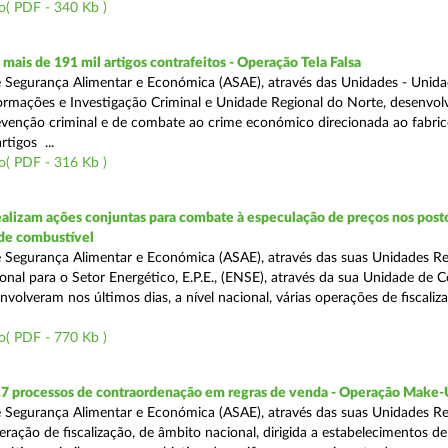
o( PDF - 340 Kb )
ais de 191 mil artigos contrafeitos - Operação Tela Falsa
 Segurança Alimentar e Económica (ASAE), através das Unidades - Unid
ormações e Investigação Criminal e Unidade Regional do Norte, desenvo
venção criminal e de combate ao crime económico direcionada ao fabric
rtigos ...
o( PDF - 316 Kb )
alizam ações conjuntas para combate à especulação de preços nos post
de combustível
 Segurança Alimentar e Económica (ASAE), através das suas Unidades Reg
onal para o Setor Energético, E.P.E., (ENSE), através da sua Unidade de C
volveram nos últimos dias, a nível nacional, várias operações de fiscaliz
o( PDF - 770 Kb )
17 processos de contraordenação em regras de venda - Operação Make
 Segurança Alimentar e Económica (ASAE), através das suas Unidades Re
ração de fiscalização, de âmbito nacional, dirigida a estabelecimentos de