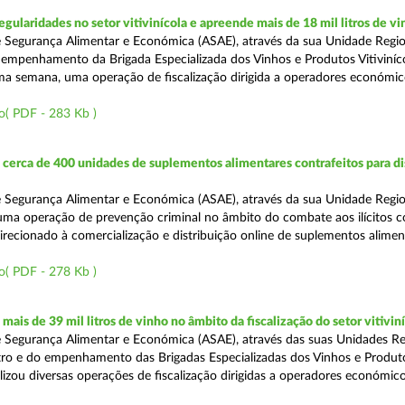
egularidades no setor vitivinícola e apreende mais de 18 mil litros de v
 Segurança Alimentar e Económica (ASAE), através da sua Unidade Regio
empenhamento da Brigada Especializada dos Vinhos e Produtos Vitiviníco
tima semana, uma operação de fiscalização dirigida a operadores económi
o( PDF - 283 Kb )
erca de 400 unidades de suplementos alimentares contrafeitos para di
 Segurança Alimentar e Económica (ASAE), através da sua Unidade Regio
 uma operação de prevenção criminal no âmbito do combate aos ilícitos c
direcionado à comercialização e distribuição online de suplementos alime
o( PDF - 278 Kb )
ais de 39 mil litros de vinho no âmbito da fiscalização do setor vitivin
 Segurança Alimentar e Económica (ASAE), através das suas Unidades Re
ro e do empenhamento das Brigadas Especializadas dos Vinhos e Produt
ealizou diversas operações de fiscalização dirigidas a operadores económi