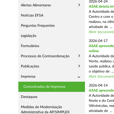
2026-04-24
Alertas Alimentares
ASAE deteta irr
A Autoridade de
Notícias EFSA
Centro e com o 
realizou, na úl
Perguntas Frequentes
atividade de ...
Abrir document
Legislação
2026-04-17
Formulários
ASAE apreende c
online
Processos de Contraordenação
A Autoridade de
Norte, realizou
Publicações
saúde pública, 
o objetivo de ...
Imprensa
Abrir document
2026-04-14
Comunicados de Imprensa
ASAE apreende m
A Autoridade de
Destaques
Norte e do Cent
Vitivinícolas, r
Medidas de Modernização
atividade de ...
Administrativa da AP/SIMPLEX