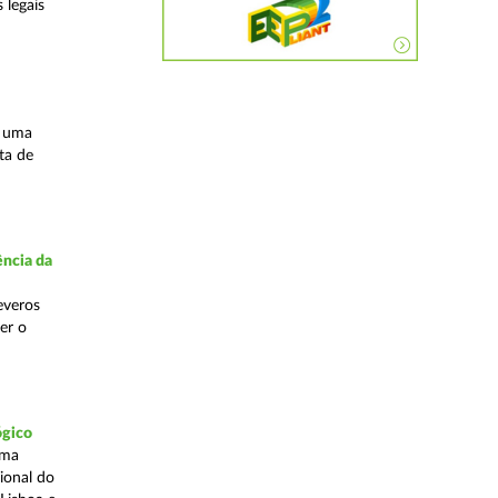
 legais
s uma
ta de
ncia da
everos
er o
ógico
uma
ional do