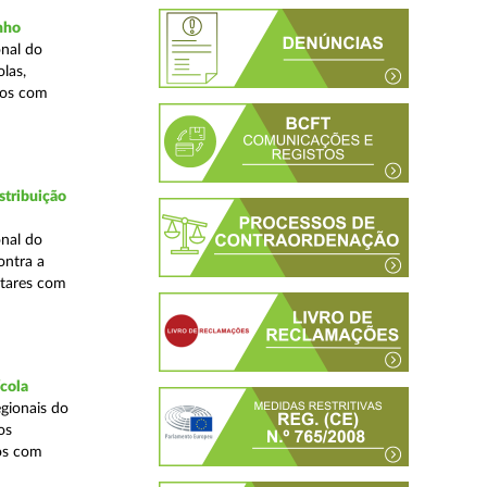
inho
nal do
las,
cos com
stribuição
nal do
ontra a
ntares com
ícola
gionais do
os
cos com