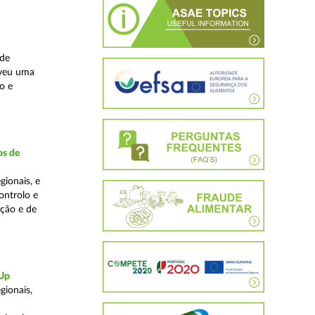
ade
lveu uma
o e
os de
ionais, e
ontrolo e
ação e de
-Up
gionais,