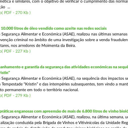
mética e similares, com o objetivo de verificar o cumprimento das normas
ção ...
o( PDF - 270 Kb )
0.000 litros de óleo vendido como azeite nas redes sociais
 Segurança Alimentar e Económica (ASAE), realizou nas últimas semana
venção criminal no âmbito de uma investigação sobre a venda fraudulen
tares, nos arredores de Moimenta da Beira.
o( PDF - 227 Kb )
nhamento e garantia da segurança das atividades económicas na sequê
istin”
 Segurança Alimentar e Económica (ASAE), na sequência dos impactos s
 Tempestade “Kristin” e das intempéries subsequentes, tem vindo a mant
 permanente em todo o território nacional.
o( PDF - 279 Kb )
áticas enganosas com apreensão de mais de 6.800 litros de vinho biol
 Segurança Alimentar e Económica (ASAE), realizou, na última semana, 
calização conduzida pela Brigada de Vinhos e Vitivinícolas da Unidade Reg