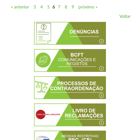
« anterior
3
4
5
6
7
8
9
próximo »
Voltar